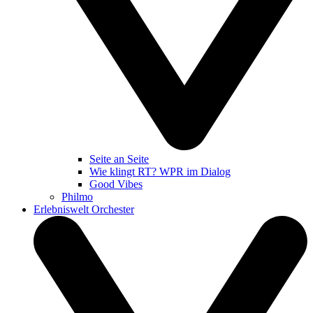
Seite an Seite
Wie klingt RT? WPR im Dialog
Good Vibes
Philmo
Erlebniswelt Orchester