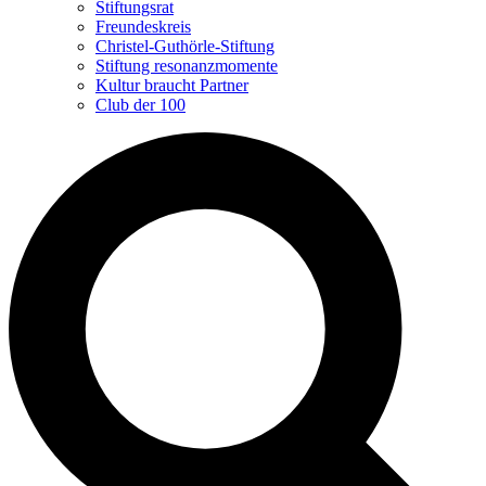
Stiftungsrat
Freundeskreis
Christel-Guthörle-Stiftung
Stiftung resonanzmomente
Kultur braucht Partner
Club der 100