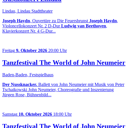
Lindau, Lindau Stadttheater
Joseph Haydn
, Ouvertüre zu Die Feuersbrunst
Joseph Haydn
,
Violoncellokonzert Nr. 2 D-Dur
Ludwig van Beethoven
,
Klavierkonzert Nr. 4 G-Dur...
Freitag
9. Oktober 2026
20:00 Uhr
Tanzfestival The World of John Neumeier
Baden-Baden, Festspielhaus
Der Nussknacker.
Ballett von John Neumeier mit Musik von Peter
Tschaikowski John Neumeier, Choreografie und Inszenierung
Jürgen Rose, Bühnenbild...
Samstag
10. Oktober 2026
18:00 Uhr
Tanzfestival The World of John Neumeier