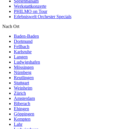
Seelenbalsam
Werkstattkonzerte
PHILMO on Tour
Erlebniswelt Orchester Specials
Nach Ort
Baden-Baden
Dortmund
Fellbach
Karlsruhe
Langen
Ludwigshafen
Mössingen
Nürnberg
Reutlingen
Stuttgart
Weinheim
Zürich
Amsterdam
Biberach
Ehingen
Göppingen
Kempten
Lahr