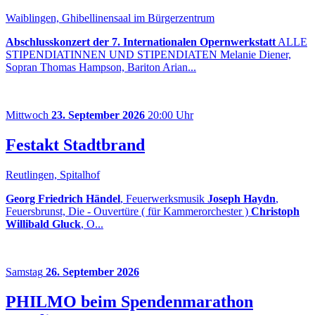
Waiblingen, Ghibellinensaal im Bürgerzentrum
Abschlusskonzert der 7. Internationalen Opernwerkstatt
ALLE
STIPENDIATINNEN UND STIPENDIATEN Melanie Diener,
Sopran Thomas Hampson, Bariton Arian...
Mittwoch
23. September 2026
20:00 Uhr
Festakt Stadtbrand
Reutlingen, Spitalhof
Georg Friedrich Händel
, Feuerwerksmusik
Joseph Haydn
,
Feuersbrunst, Die - Ouvertüre ( für Kammerorchester )
Christoph
Willibald Gluck
, O...
Samstag
26. September 2026
PHILMO beim Spendenmarathon