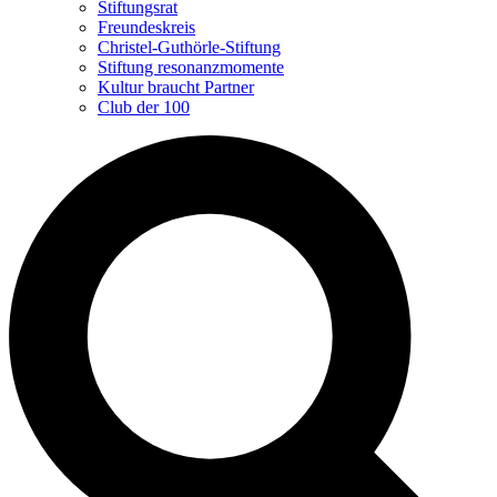
Stiftungsrat
Freundeskreis
Christel-Guthörle-Stiftung
Stiftung resonanzmomente
Kultur braucht Partner
Club der 100