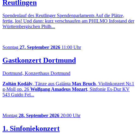
Reutlingen
Spendenlauf des Reutlinger Spendenparlaments Auf die Plätze,
fertig, los! Und dann: kurz verschnaufen am PHILMO Infostand der
Württembergischen Philh...
Sonntag
27. September 2026
11:00 Uhr
Gastkonzert Dortmund
Dortmund, Konzerthaus Dortmund
Zoltán Kodály
, Tänze aus Galánta
Max Bruch
, Violinkonzert Nr.1
g-Moll op. 26
Wolfgang Amadeus Mozart
, Sinfonie Es-Dur KV
543 Guido Fel...
Montag
28. September 2026
20:00 Uhr
1. Sinfoniekonzert