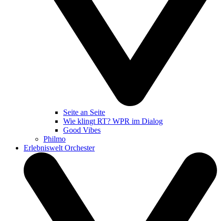
Seite an Seite
Wie klingt RT? WPR im Dialog
Good Vibes
Philmo
Erlebniswelt Orchester