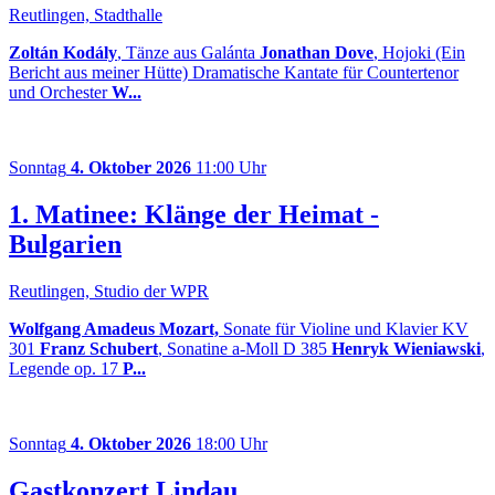
Reutlingen, Stadthalle
Zoltán Kodály
, Tänze aus Galánta
Jonathan Dove
, Hojoki (Ein
Bericht aus meiner Hütte) Dramatische Kantate für Countertenor
und Orchester
W...
Sonntag
4. Oktober 2026
11:00 Uhr
1. Matinee: Klänge der Heimat -
Bulgarien
Reutlingen, Studio der WPR
Wolfgang Amadeus Mozart,
Sonate für Violine und Klavier KV
301
Franz Schubert
, Sonatine a-Moll D 385
Henryk Wieniawski
,
Legende op. 17
P...
Sonntag
4. Oktober 2026
18:00 Uhr
Gastkonzert Lindau