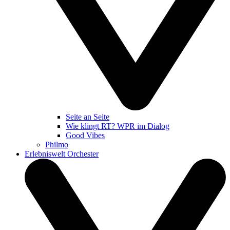
Seite an Seite
Wie klingt RT? WPR im Dialog
Good Vibes
Philmo
Erlebniswelt Orchester