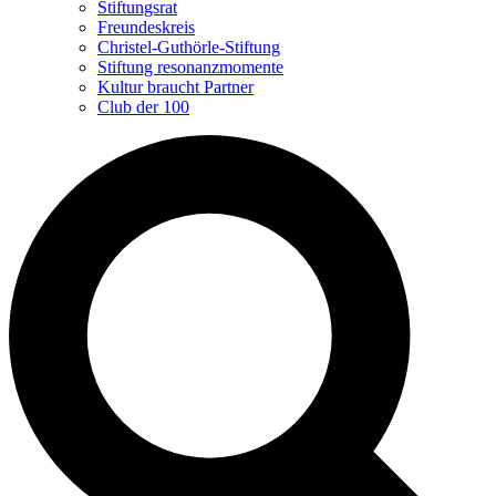
Stiftungsrat
Freundeskreis
Christel-Guthörle-Stiftung
Stiftung resonanzmomente
Kultur braucht Partner
Club der 100