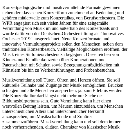
Konzertpädagogische und musikvermittelnde Formate gewinnen
neben der klassischen Konzertform zunehmend an Bedeutung und
gehören mittlerweile zum Konzertalltag von Berufsorchestern. Die
WPR engagiert sich seit vielen Jahren für eine zeitgemäße
Vermittlung von Musik im und außerhalb des Konzertsaals und
wurde dafür von der Deutschen-Orchesterstiftung als "Innovatives
Orchester 2019" ausgezeichnet. Neue Konzertformate und
innovative Vermittlungsprojekte sollen den Menschen, neben dem
traditionellen Konzertbesuch, vielfältige Möglichkeiten eröffnen, der
Musik eines Sinfonieorchesters zu begegnen. Diese reichen von
Kinder- und Familienkonzerten über Kooperationen und
Patenschaften mit Schulen sowie Begegnungsmöglichkeiten mit
Künstlern bis hin zu Werkeinführungen und Probenbesuchen.
Musikvermittlung soll Türen, Ohren und Herzen öffnen. Sie soll
kulturelle Teilhabe und Zugänge zur Musik ermöglichen, Brücken
schlagen und alle Menschen ansprechen, ja: zum Erlebnis werden.
Die Konzertkultur darf längst nicht mehr nur Sache des
Bildungsbürgertums sein. Gute Vermittlung kann hier einen
wertvollen Beitrag leisten, um Mauern einzureißen, um Menschen
unterschiedlichen Alters und unterschiedlicher Herkunft
anzusprechen, um Musikschaffende und Zuhörer
zusammenzuführen. Musikvermittlung kann und soll dem immer
noch vorherrschenden, elitären Charakter von klassischer Musik