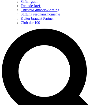
Stiftungsrat
Freundeskreis
Christel-Guthörle-Stiftung
Stiftung resonanzmomente
Kultur braucht Partner
Club der 100