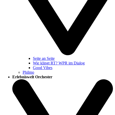
Seite an Seite
Wie klingt RT? WPR im Dialog
Good Vibes
Philmo
Erlebniswelt Orchester