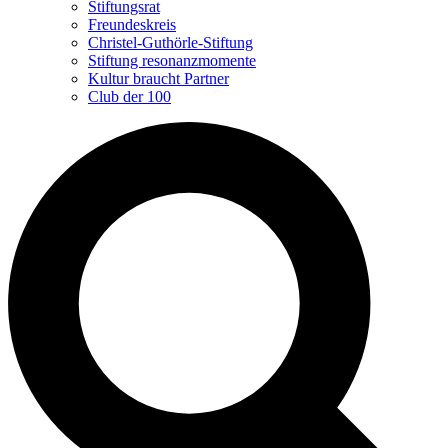
Stiftungsrat
Freundeskreis
Christel-Guthörle-Stiftung
Stiftung resonanzmomente
Kultur braucht Partner
Club der 100