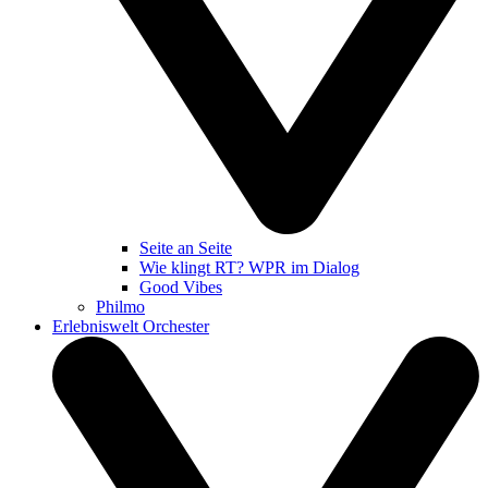
Seite an Seite
Wie klingt RT? WPR im Dialog
Good Vibes
Philmo
Erlebniswelt Orchester