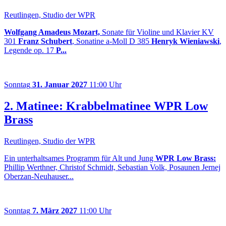
Reutlingen, Studio der WPR
Wolfgang Amadeus Mozart,
Sonate für Violine und Klavier KV
301
Franz Schubert
, Sonatine a-Moll D 385
Henryk Wieniawski
,
Legende op. 17
P...
Sonntag
31. Januar 2027
11:00 Uhr
2. Matinee: Krabbelmatinee WPR Low
Brass
Reutlingen, Studio der WPR
Ein unterhaltsames Programm für Alt und Jung
WPR Low Brass:
Phillip Werthner, Christof Schmidt, Sebastian Volk, Posaunen Jernej
Oberzan-Neuhauser...
Sonntag
7. März 2027
11:00 Uhr