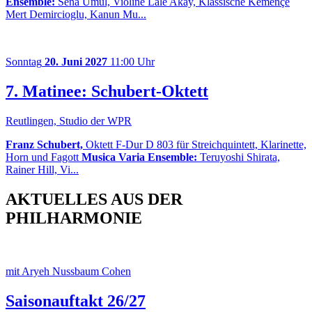
Ensemble:
Sena Umul, Violine Lale Akay, Klassische Kemençe
Mert Demircioglu, Kanun Mu...
Sonntag
20. Juni 2027
11:00 Uhr
7. Matinee: Schubert-Oktett
Reutlingen, Studio der WPR
Franz Schubert,
Oktett F-Dur D 803 für Streichquintett, Klarinette,
Horn und Fagott
Musica Varia Ensemble:
Teruyoshi Shirata,
Rainer Hill, Vi...
AKTUELLES AUS DER
PHILHARMONIE
mit Aryeh Nussbaum Cohen
Saisonauftakt 26/27