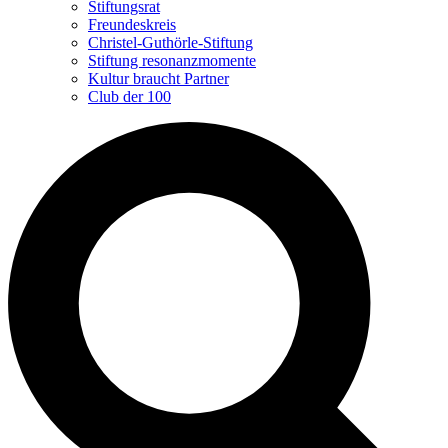
Stiftungsrat
Freundeskreis
Christel-Guthörle-Stiftung
Stiftung resonanzmomente
Kultur braucht Partner
Club der 100