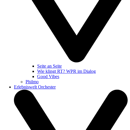
Seite an Seite
Wie klingt RT? WPR im Dialog
Good Vibes
Philmo
Erlebniswelt Orchester