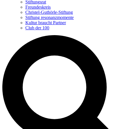
Stiftungsrat
Freundeskreis
Christel-Guthörle-Stiftung
Stiftung resonanzmomente
Kultur braucht Partner
Club der 100