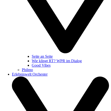
Seite an Seite
Wie klingt RT? WPR im Dialog
Good Vibes
Philmo
Erlebniswelt Orchester