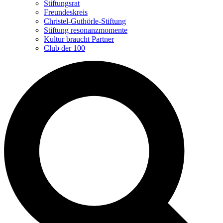
Stiftungsrat
Freundeskreis
Christel-Guthörle-Stiftung
Stiftung resonanzmomente
Kultur braucht Partner
Club der 100