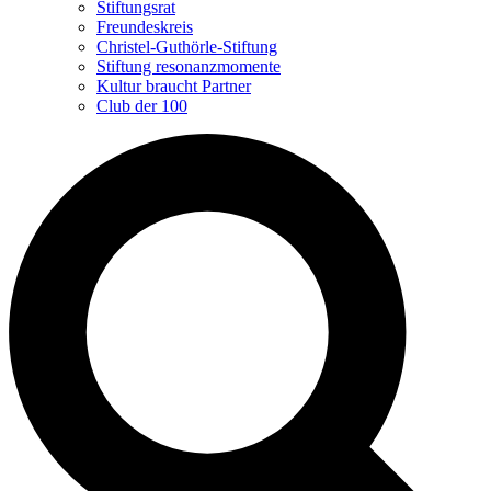
Stiftungsrat
Freundeskreis
Christel-Guthörle-Stiftung
Stiftung resonanzmomente
Kultur braucht Partner
Club der 100