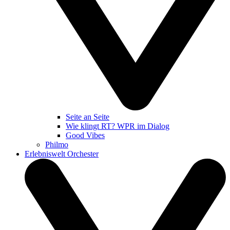
Seite an Seite
Wie klingt RT? WPR im Dialog
Good Vibes
Philmo
Erlebniswelt Orchester