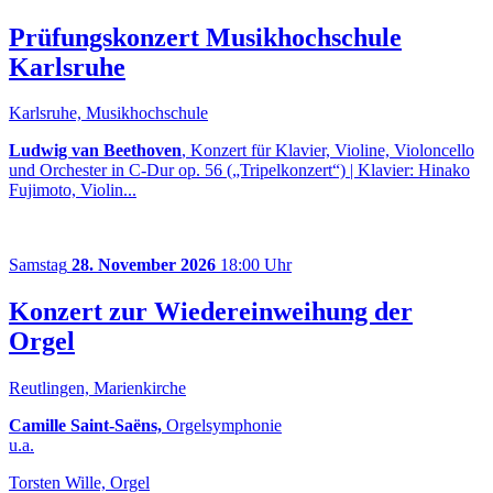
Prüfungskonzert Musikhochschule
Karlsruhe
Karlsruhe, Musikhochschule
Ludwig van Beethoven
, Konzert für Klavier, Violine, Violoncello
und Orchester in C-Dur op. 56 („Tripelkonzert“) | Klavier: Hinako
Fujimoto, Violin...
Samstag
28. November 2026
18:00 Uhr
Konzert zur Wiedereinweihung der
Orgel
Reutlingen, Marienkirche
Camille Saint-Saëns,
Orgelsymphonie
u.a.
Torsten Wille, Orgel