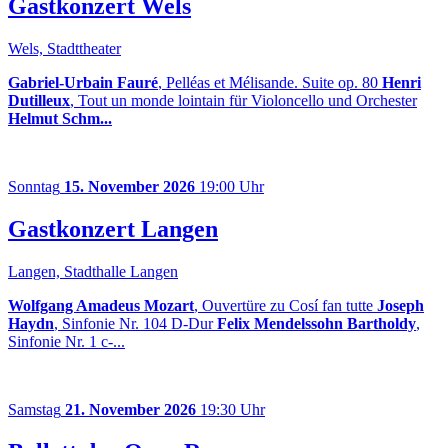
Gastkonzert Wels
Wels, Stadttheater
Gabriel-Urbain Fauré
, Pelléas et Mélisande. Suite op. 80
Henri
Dutilleux
, Tout un monde lointain für Violoncello und Orchester
Helmut Schm...
Sonntag
15. November 2026
19:00 Uhr
Gastkonzert Langen
Langen, Stadthalle Langen
Wolfgang Amadeus Mozart
, Ouvertüre zu Cosí fan tutte
Joseph
Haydn
, Sinfonie Nr. 104 D-Dur
Felix Mendelssohn Bartholdy
,
Sinfonie Nr. 1 c-...
Samstag
21. November 2026
19:30 Uhr