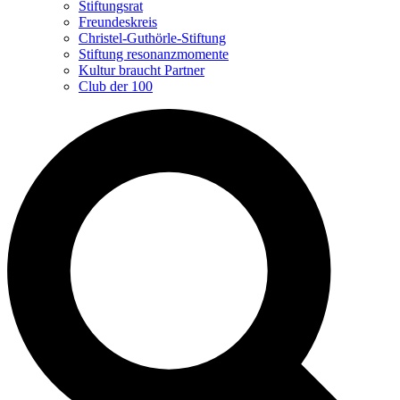
Stiftungsrat
Freundeskreis
Christel-Guthörle-Stiftung
Stiftung resonanzmomente
Kultur braucht Partner
Club der 100