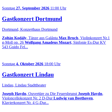
Sonntag
27. September 2026
11:00 Uhr
Gastkonzert Dortmund
Dortmund, Konzerthaus Dortmund
Zoltán Kodály
, Tänze aus Galánta
Max Bruch
, Violinkonzert Nr.1
g-Moll op. 26
Wolfgang Amadeus Mozart
, Sinfonie Es-Dur KV
543 Guido Fel...
Sonntag
4. Oktober 2026
18:00 Uhr
Gastkonzert Lindau
Lindau, Lindau Stadttheater
Joseph Haydn
, Ouvertüre zu Die Feuersbrunst
Joseph Haydn
,
Violoncellokonzert Nr. 2 D-Dur
Ludwig van Beethoven
,
Klavierkonzert Nr. 4 G-Dur...