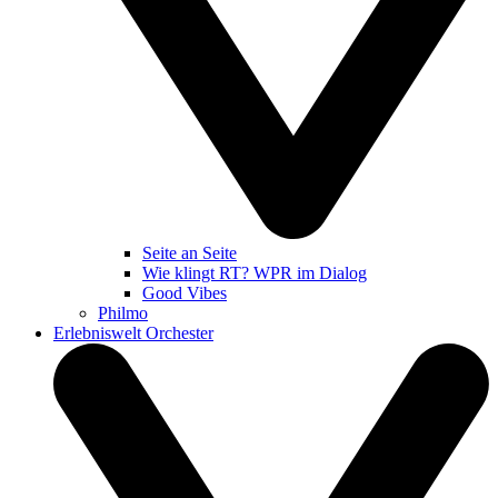
Seite an Seite
Wie klingt RT? WPR im Dialog
Good Vibes
Philmo
Erlebniswelt Orchester