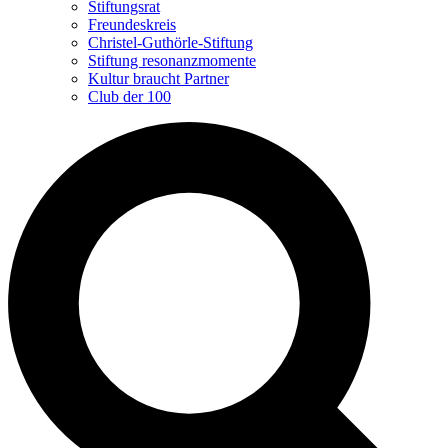
Stiftungsrat
Freundeskreis
Christel-Guthörle-Stiftung
Stiftung resonanzmomente
Kultur braucht Partner
Club der 100