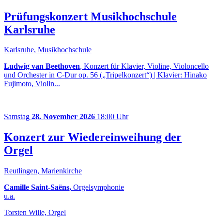
Prüfungskonzert Musikhochschule
Karlsruhe
Karlsruhe, Musikhochschule
Ludwig van Beethoven
, Konzert für Klavier, Violine, Violoncello
und Orchester in C-Dur op. 56 („Tripelkonzert“) | Klavier: Hinako
Fujimoto, Violin...
Samstag
28. November 2026
18:00 Uhr
Konzert zur Wiedereinweihung der
Orgel
Reutlingen, Marienkirche
Camille Saint-Saëns,
Orgelsymphonie
u.a.
Torsten Wille, Orgel