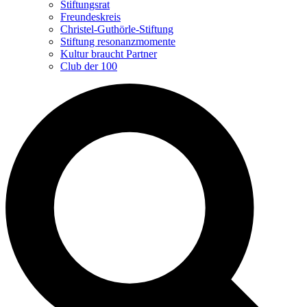
Stiftungsrat
Freundeskreis
Christel-Guthörle-Stiftung
Stiftung resonanzmomente
Kultur braucht Partner
Club der 100