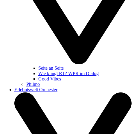
Seite an Seite
Wie klingt RT? WPR im Dialog
Good Vibes
Philmo
Erlebniswelt Orchester