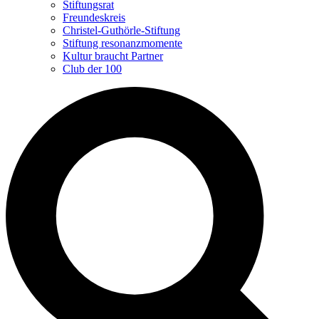
Stiftungsrat
Freundeskreis
Christel-Guthörle-Stiftung
Stiftung resonanzmomente
Kultur braucht Partner
Club der 100