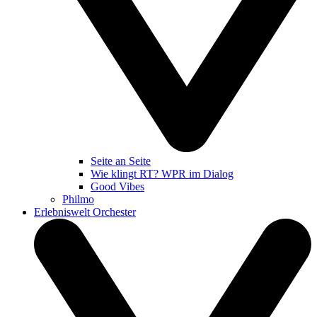
Seite an Seite
Wie klingt RT? WPR im Dialog
Good Vibes
Philmo
Erlebniswelt Orchester