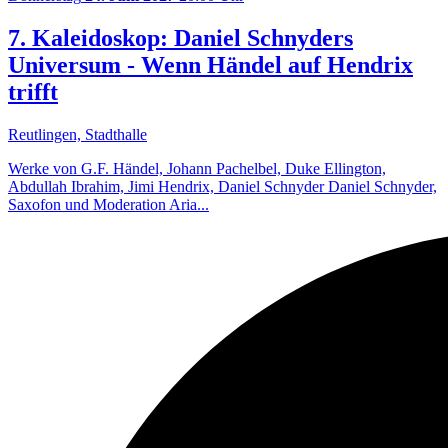
7. Kaleidoskop: Daniel Schnyders
Universum - Wenn Händel auf Hendrix
trifft
Reutlingen, Stadthalle
Werke von G.F. Händel, Johann Pachelbel, Duke Ellington,
Abdullah Ibrahim, Jimi Hendrix, Daniel Schnyder Daniel Schnyder,
Saxofon und Moderation Aria...