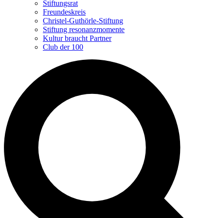
Stiftungsrat
Freundeskreis
Christel-Guthörle-Stiftung
Stiftung resonanzmomente
Kultur braucht Partner
Club der 100