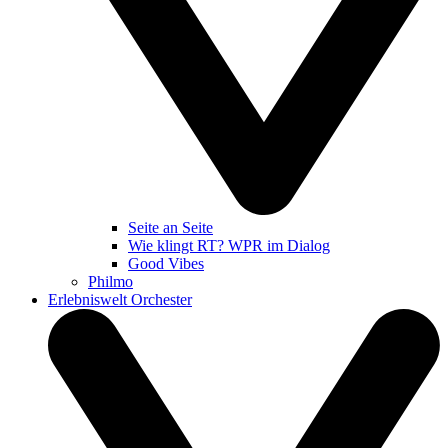
Seite an Seite
Wie klingt RT? WPR im Dialog
Good Vibes
Philmo
Erlebniswelt Orchester