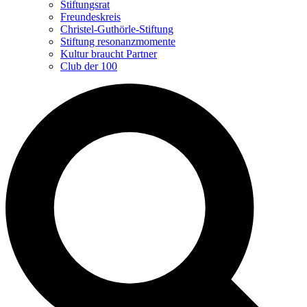
Stiftungsrat
Freundeskreis
Christel-Guthörle-Stiftung
Stiftung resonanzmomente
Kultur braucht Partner
Club der 100