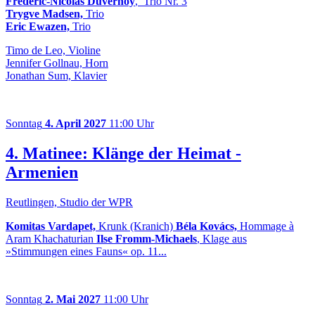
Frédéric-Nicolas Duvernoy
, Trio Nr. 3
Trygve Madsen,
Trio
Eric Ewazen,
Trio
Timo de Leo, Violine
Jennifer Gollnau, Horn
Jonathan Sum, Klavier
Sonntag
4. April 2027
11:00 Uhr
4. Matinee: Klänge der Heimat -
Armenien
Reutlingen, Studio der WPR
Komitas Vardapet,
Krunk (Kranich)
Béla Kovács,
Hommage à
Aram Khachaturian
Ilse Fromm-Michaels
, Klage aus
»Stimmungen eines Fauns« op. 11...
Sonntag
2. Mai 2027
11:00 Uhr