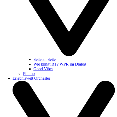
Seite an Seite
Wie klingt RT? WPR im Dialog
Good Vibes
Philmo
Erlebniswelt Orchester