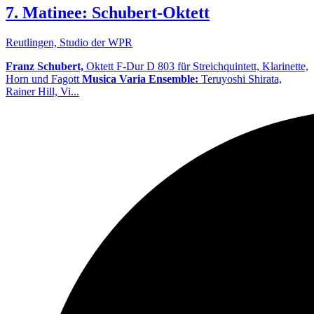
7. Matinee: Schubert-Oktett
Reutlingen, Studio der WPR
Franz Schubert,
Oktett F-Dur D 803 für Streichquintett, Klarinette,
Horn und Fagott
Musica Varia Ensemble:
Teruyoshi Shirata,
Rainer Hill, Vi...