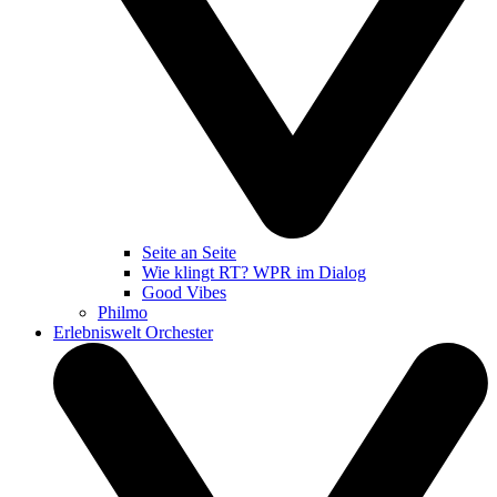
Seite an Seite
Wie klingt RT? WPR im Dialog
Good Vibes
Philmo
Erlebniswelt Orchester