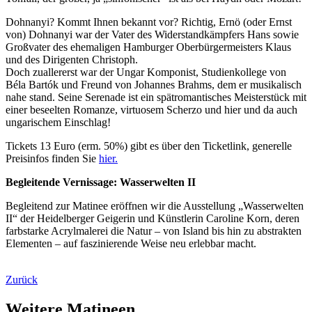
Dohnanyi? Kommt Ihnen bekannt vor? Richtig, Ernö (oder Ernst
von) Dohnanyi war der Vater des Widerstandkämpfers Hans sowie
Großvater des ehemaligen Hamburger Oberbürgermeisters Klaus
und des Dirigenten Christoph.
Doch zuallererst war der Ungar Komponist, Studienkollege von
Béla Bartók und Freund von Johannes Brahms, dem er musikalisch
nahe stand. Seine Serenade ist ein spätromantisches Meisterstück mit
einer beseelten Romanze, virtuosem Scherzo und hier und da auch
ungarischem Einschlag!
Tickets 13 Euro (erm. 50%) gibt es über den Ticketlink, generelle
Preisinfos finden Sie
hier.
Begleitende Vernissage: Wasserwelten II
Begleitend zur Matinee eröffnen wir die Ausstellung „Wasserwelten
II“ der Heidelberger Geigerin und Künstlerin Caroline Korn, deren
farbstarke Acrylmalerei die Natur – von Island bis hin zu abstrakten
Elementen – auf faszinierende Weise neu erlebbar macht.
Zurück
Weitere Matineen