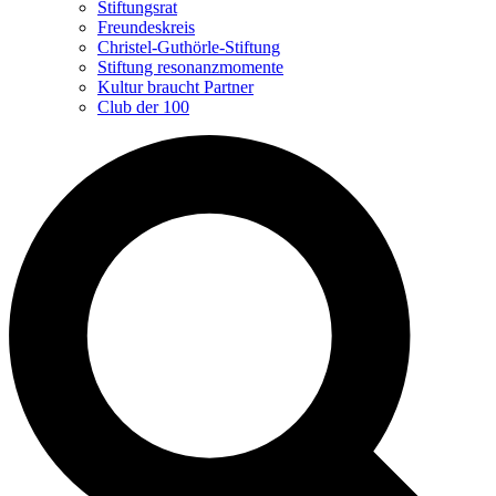
Stiftungsrat
Freundeskreis
Christel-Guthörle-Stiftung
Stiftung resonanzmomente
Kultur braucht Partner
Club der 100