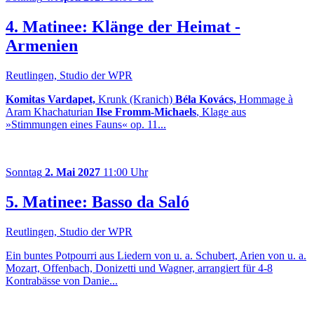
4. Matinee: Klänge der Heimat -
Armenien
Reutlingen, Studio der WPR
Komitas Vardapet,
Krunk (Kranich)
Béla Kovács,
Hommage à
Aram Khachaturian
Ilse Fromm-Michaels
, Klage aus
»Stimmungen eines Fauns« op. 11...
Sonntag
2. Mai 2027
11:00 Uhr
5. Matinee: Basso da Saló
Reutlingen, Studio der WPR
Ein buntes Potpourri aus Liedern von u. a. Schubert, Arien von u. a.
Mozart, Offenbach, Donizetti und Wagner, arrangiert für 4-8
Kontrabässe von Danie...