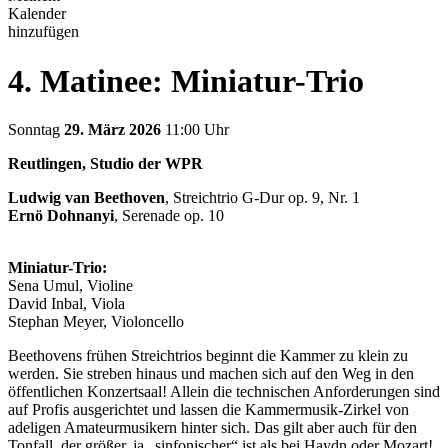
Kalender
hinzufügen
4. Matinee: Miniatur-Trio
Sonntag
29. März 2026
11:00 Uhr
Reutlingen, Studio der WPR
Ludwig van Beethoven
, Streichtrio G-Dur op. 9, Nr. 1
Ernö Dohnanyi
, Serenade op. 10
Miniatur-Trio:
Sena Umul, Violine
David Inbal, Viola
Stephan Meyer, Violoncello
Beethovens frühen Streichtrios beginnt die Kammer zu klein zu
werden. Sie streben hinaus und machen sich auf den Weg in den
öffentlichen Konzertsaal! Allein die technischen Anforderungen sind
auf Profis ausgerichtet und lassen die Kammermusik-Zirkel von
adeligen Amateurmusikern hinter sich. Das gilt aber auch für den
Tonfall, der größer, ja „sinfonischer“ ist als bei Haydn oder Mozart!