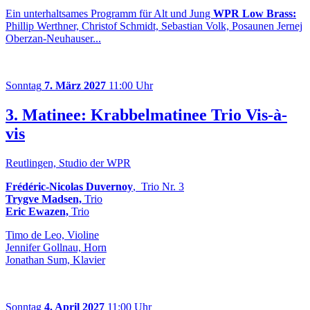
Ein unterhaltsames Programm für Alt und Jung
WPR Low Brass:
Phillip Werthner, Christof Schmidt, Sebastian Volk, Posaunen Jernej
Oberzan-Neuhauser...
Sonntag
7. März 2027
11:00 Uhr
3. Matinee: Krabbelmatinee Trio Vis-à-
vis
Reutlingen, Studio der WPR
Frédéric-Nicolas Duvernoy
, Trio Nr. 3
Trygve Madsen,
Trio
Eric Ewazen,
Trio
Timo de Leo, Violine
Jennifer Gollnau, Horn
Jonathan Sum, Klavier
Sonntag
4. April 2027
11:00 Uhr