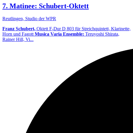
7. Matinee: Schubert-Oktett
Reutlingen, Studio der WPR
Franz Schubert,
Oktett F-Dur D 803 für Streichquintett, Klarinette,
Horn und Fagott
Musica Varia Ensemble:
Teruyoshi Shirata,
Rainer Hill, Vi...