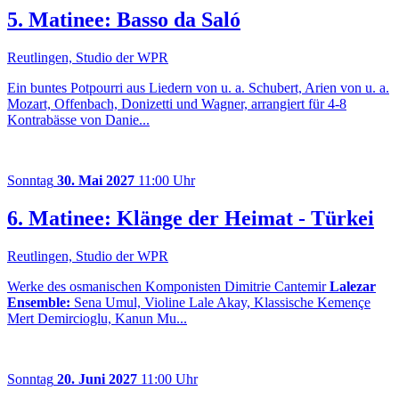
5. Matinee: Basso da Saló
Reutlingen, Studio der WPR
Ein buntes Potpourri aus Liedern von u. a. Schubert, Arien von u. a.
Mozart, Offenbach, Donizetti und Wagner, arrangiert für 4-8
Kontrabässe von Danie...
Sonntag
30. Mai 2027
11:00 Uhr
6. Matinee: Klänge der Heimat - Türkei
Reutlingen, Studio der WPR
Werke des osmanischen Komponisten Dimitrie Cantemir
Lalezar
Ensemble:
Sena Umul, Violine Lale Akay, Klassische Kemençe
Mert Demircioglu, Kanun Mu...
Sonntag
20. Juni 2027
11:00 Uhr