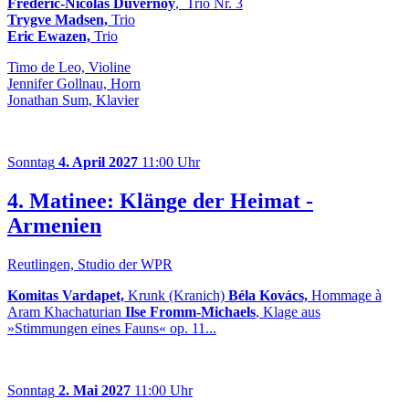
Frédéric-Nicolas Duvernoy
, Trio Nr. 3
Trygve Madsen,
Trio
Eric Ewazen,
Trio
Timo de Leo, Violine
Jennifer Gollnau, Horn
Jonathan Sum, Klavier
Sonntag
4. April 2027
11:00 Uhr
4. Matinee: Klänge der Heimat -
Armenien
Reutlingen, Studio der WPR
Komitas Vardapet,
Krunk (Kranich)
Béla Kovács,
Hommage à
Aram Khachaturian
Ilse Fromm-Michaels
, Klage aus
»Stimmungen eines Fauns« op. 11...
Sonntag
2. Mai 2027
11:00 Uhr