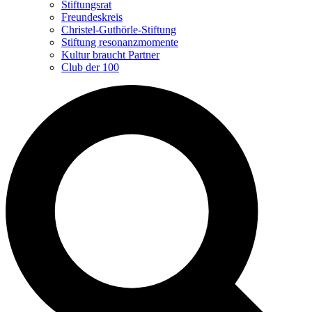
Stiftungsrat
Freundeskreis
Christel-Guthörle-Stiftung
Stiftung resonanzmomente
Kultur braucht Partner
Club der 100