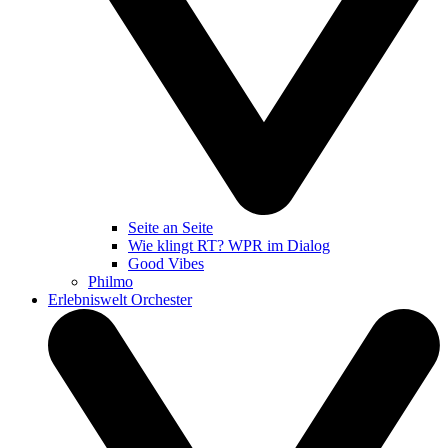
Seite an Seite
Wie klingt RT? WPR im Dialog
Good Vibes
Philmo
Erlebniswelt Orchester