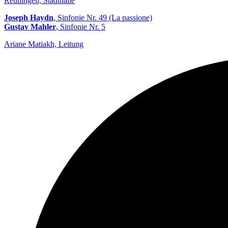
Reutlingen, Stadthalle
Joseph Haydn
, Sinfonie Nr. 49 (La passione)
Gustav Mahler
, Sinfonie Nr. 5
Ariane Matiakh, Leitung