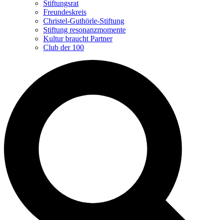
Stiftungsrat
Freundeskreis
Christel-Guthörle-Stiftung
Stiftung resonanzmomente
Kultur braucht Partner
Club der 100