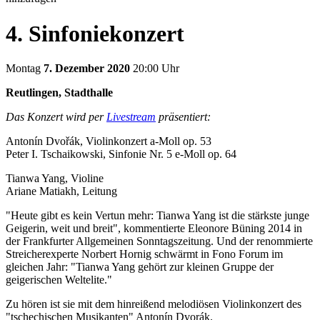
4. Sinfoniekonzert
Montag
7. Dezember 2020
20:00 Uhr
Reutlingen, Stadthalle
Das Konzert wird per
Livestream
präsentiert:
Antonín Dvořák, Violinkonzert a-Moll op. 53
Peter I. Tschaikowski, Sinfonie Nr. 5 e-Moll op. 64
Tianwa Yang, Violine
Ariane Matiakh, Leitung
"Heute gibt es kein Vertun mehr: Tianwa Yang ist die stärkste junge
Geigerin, weit und breit", kommentierte Eleonore Büning 2014 in
der Frankfurter Allgemeinen Sonntagszeitung. Und der renommierte
Streicherexperte Norbert Hornig schwärmt in Fono Forum im
gleichen Jahr: "Tianwa Yang gehört zur kleinen Gruppe der
geigerischen Weltelite."
Zu hören ist sie mit dem hinreißend melodiösen Violinkonzert des
"tschechischen Musikanten" Antonín Dvorák.