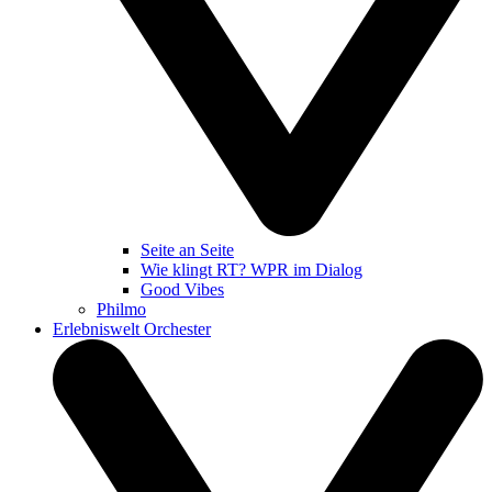
Seite an Seite
Wie klingt RT? WPR im Dialog
Good Vibes
Philmo
Erlebniswelt Orchester