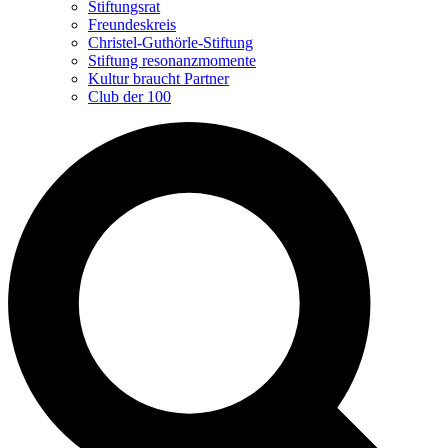
Stiftungsrat
Freundeskreis
Christel-Guthörle-Stiftung
Stiftung resonanzmomente
Kultur braucht Partner
Club der 100