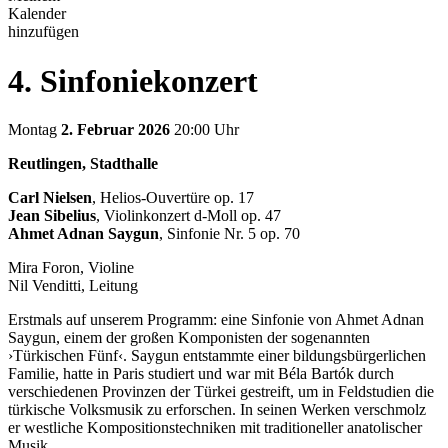
Kalender
hinzufügen
4. Sinfoniekonzert
Montag
2. Februar 2026
20:00 Uhr
Reutlingen, Stadthalle
Carl Nielsen
, Helios-Ouvertüre op. 17
Jean Sibelius
, Violinkonzert d-Moll op. 47
Ahmet Adnan Saygun
, Sinfonie Nr. 5 op. 70
Mira Foron, Violine
Nil Venditti, Leitung
Erstmals auf unserem Programm: eine Sinfonie von Ahmet Adnan
Saygun, einem der großen Komponisten der sogenannten
›Türkischen Fünf‹. Saygun entstammte einer bildungsbürgerlichen
Familie, hatte in Paris studiert und war mit Béla Bartók durch
verschiedenen Provinzen der Türkei gestreift, um in Feldstudien die
türkische Volksmusik zu erforschen. In seinen Werken verschmolz
er westliche Kompositionstechniken mit traditioneller anatolischer
Musik.