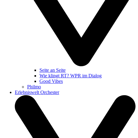
Seite an Seite
Wie klingt RT? WPR im Dialog
Good Vibes
Philmo
Erlebniswelt Orchester