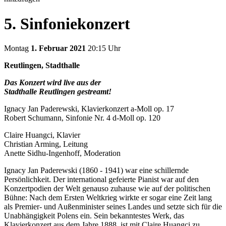
5. Sinfoniekonzert
Montag
1. Februar 2021
20:15 Uhr
Reutlingen, Stadthalle
Das Konzert wird live aus der
Stadthalle Reutlingen gestreamt!
Ignacy Jan Paderewski, Klavierkonzert a-Moll op. 17
Robert Schumann, Sinfonie Nr. 4 d-Moll op. 120
Claire Huangci, Klavier
Christian Arming, Leitung
Anette Sidhu-Ingenhoff, Moderation
Ignacy Jan Paderewski (1860 - 1941) war eine schillernde
Persönlichkeit. Der international gefeierte Pianist war auf den
Konzertpodien der Welt genauso zuhause wie auf der politischen
Bühne: Nach dem Ersten Weltkrieg wirkte er sogar eine Zeit lang
als Premier- und Außenminister seines Landes und setzte sich für die
Unabhängigkeit Polens ein. Sein bekanntestes Werk, das
Klavierkonzert aus dem Jahre 1888, ist mit Claire Huangci zu