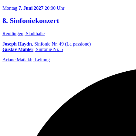
Montag
7. Juni 2027
20:00 Uhr
8. Sinfoniekonzert
Reutlingen, Stadthalle
Joseph Haydn
, Sinfonie Nr. 49 (La passione)
Gustav Mahler
, Sinfonie Nr. 5
Ariane Matiakh, Leitung