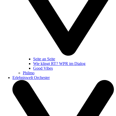
Seite an Seite
Wie klingt RT? WPR im Dialog
Good Vibes
Philmo
Erlebniswelt Orchester