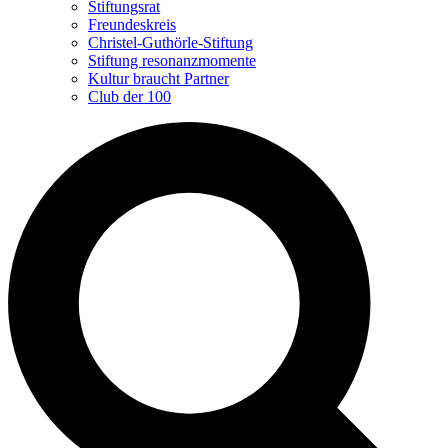
Stiftungsrat
Freundeskreis
Christel-Guthörle-Stiftung
Stiftung resonanzmomente
Kultur braucht Partner
Club der 100