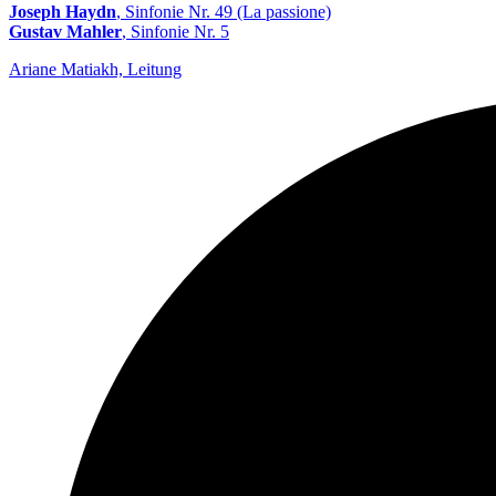
Joseph Haydn
, Sinfonie Nr. 49 (La passione)
Gustav Mahler
, Sinfonie Nr. 5
Ariane Matiakh, Leitung