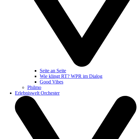
Seite an Seite
Wie klingt RT? WPR im Dialog
Good Vibes
Philmo
Erlebniswelt Orchester