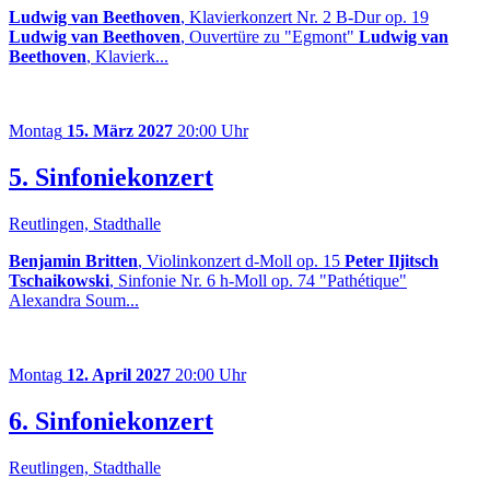
Ludwig van Beethoven
, Klavierkonzert Nr. 2 B-Dur op. 19
Ludwig van Beethoven
, Ouvertüre zu "Egmont"
Ludwig van
Beethoven
, Klavierk...
Montag
15. März 2027
20:00 Uhr
5. Sinfoniekonzert
Reutlingen, Stadthalle
Benjamin Britten
, Violinkonzert d-Moll op. 15
Peter Iljitsch
Tschaikowski
, Sinfonie Nr. 6 h-Moll op. 74 "Pathétique"
Alexandra Soum...
Montag
12. April 2027
20:00 Uhr
6. Sinfoniekonzert
Reutlingen, Stadthalle