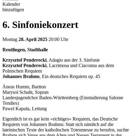
Kalender
hinzufügen
6. Sinfoniekonzert
Montag
28. April 2025
20:00 Uhr
Reutlingen, Stadthalle
Krzysztof Penderecki
, Adagio aus der 3. Sinfonie
Krzysztof Penderecki
, Lacrimosa und Ciaconna aus dem
Polnischen Requiem
Johannes Brahms
, Ein deutsches Requiem op. 45
Äneas Humm, Bariton
Marysol Schalit, Sopran
Landesjugendchor Baden-Württemberg (Einstudierung Salome
Tendies)
Pawel Kapula, Leitung
Eigentlich ist es gar kein »richtiges« Requiem, das Deutsche
Requiem von Johannes Brahms: Statt sich nämlich auf die
lateinischen Texte der katholischen Totenmesse zu berufen, suchte
Brahms sich Verse aus dem Alten und Neuen Testament in der