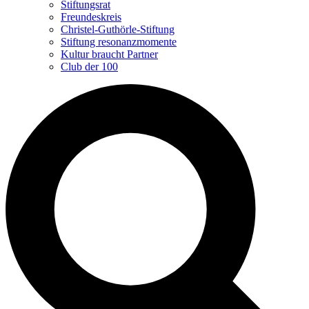
Stiftungsrat
Freundeskreis
Christel-Guthörle-Stiftung
Stiftung resonanzmomente
Kultur braucht Partner
Club der 100