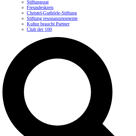
Stiftungsrat
Freundeskreis
Christel-Guthörle-Stiftung
Stiftung resonanzmomente
Kultur braucht Partner
Club der 100