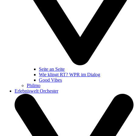
Seite an Seite
Wie klingt RT? WPR im Dialog
Good Vibes
Philmo
Erlebniswelt Orchester