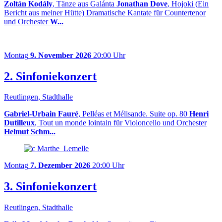
Zoltán Kodály
, Tänze aus Galánta
Jonathan Dove
, Hojoki (Ein
Bericht aus meiner Hütte) Dramatische Kantate für Countertenor
und Orchester
W...
Montag
9. November 2026
20:00 Uhr
2. Sinfoniekonzert
Reutlingen, Stadthalle
Gabriel-Urbain Fauré
, Pelléas et Mélisande. Suite op. 80
Henri
Dutilleux
, Tout un monde lointain für Violoncello und Orchester
Helmut Schm...
Montag
7. Dezember 2026
20:00 Uhr
3. Sinfoniekonzert
Reutlingen, Stadthalle