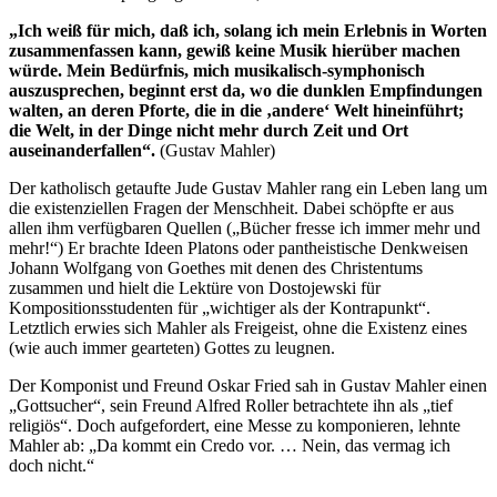
„Ich weiß für mich, daß ich, solang ich mein Erlebnis in Worten
zusammenfassen kann, gewiß keine Musik hierüber machen
würde. Mein Bedürfnis, mich musikalisch-symphonisch
auszusprechen, beginnt erst da, wo die dunklen Empfindungen
walten, an deren Pforte, die in die ‚andere‘ Welt hineinführt;
die Welt, in der Dinge nicht mehr durch Zeit und Ort
auseinanderfallen“.
(Gustav Mahler)
Der katholisch getaufte Jude Gustav Mahler rang ein Leben lang um
die existenziellen Fragen der Menschheit. Dabei schöpfte er aus
allen ihm verfügbaren Quellen („Bücher fresse ich immer mehr und
mehr!“) Er brachte Ideen Platons oder pantheistische Denkweisen
Johann Wolfgang von Goethes mit denen des Christentums
zusammen und hielt die Lektüre von Dostojewski für
Kompositionsstudenten für „wichtiger als der Kontrapunkt“.
Letztlich erwies sich Mahler als Freigeist, ohne die Existenz eines
(wie auch immer gearteten) Gottes zu leugnen.
Der Komponist und Freund Oskar Fried sah in Gustav Mahler einen
„Gottsucher“, sein Freund Alfred Roller betrachtete ihn als „tief
religiös“. Doch aufgefordert, eine Messe zu komponieren, lehnte
Mahler ab: „Da kommt ein Credo vor. … Nein, das vermag ich
doch nicht.“