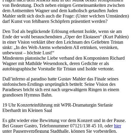
von Bedeutung. Doch neben einigen Gemeinsamkeiten zwischen
dem Antisemiten Wagner und dem katholisch getauften Juden
Mahler stellt sich doch auch die Frage: (Unter welchen Umständen)
darf Kunst von fehlbaren Schöpfern präsentiert werden?
Den Tod als beglückende Erlösung erkennt Isolde, wenn sie am
Ende der wohl berauschendsten „Oper der Ekstasen“ (Kurt Pahlen)
in einer Vision verklärt über den Leichnam des Geliebten Tristan
sinkt: „In des Welt-Atems wehendem All ertrinken, versinken,
unbewusst – höchste Lust!“
Mindestens platonische Liebe verband den Komponisten Richard
Wagner mit Mathilde Wesendonck, deren Gedichte er als
autobiographische Vorstudie für Tristan und Isolde vertonte.
Dall’inferno al paradiso hatte Gustav Mahler das Finale seines
sinfonischen-Erstlings ursprünglich betitelt: Seine Vision des
Paradieses bricht sich erst nach urgewaltigem Ringen in einem
grandiosen Hymnus Bahn.
19 Uhr Konzerteinführung mit WPR-Dramaturgin Stefanie
Eberhardt im Kleinen Saal
Es gibt wieder eine Bewirtung vor dem Konzert und in der Pause.
Bei Grauer Gastro, Telefonnummer 07121/138 45 10, oder
hier
unter Pausenverpflegung Stadthalle, können Sie vorbestellen.