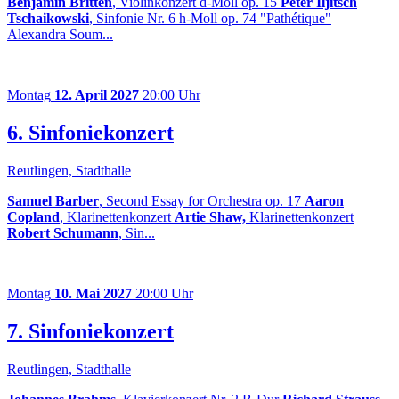
Benjamin Britten
, Violinkonzert d-Moll op. 15
Peter Iljitsch
Tschaikowski
, Sinfonie Nr. 6 h-Moll op. 74 "Pathétique"
Alexandra Soum...
Montag
12. April 2027
20:00 Uhr
6. Sinfoniekonzert
Reutlingen, Stadthalle
Samuel Barber
, Second Essay for Orchestra op. 17
Aaron
Copland
, Klarinettenkonzert
Artie Shaw,
Klarinettenkonzert
Robert Schumann
, Sin...
Montag
10. Mai 2027
20:00 Uhr
7. Sinfoniekonzert
Reutlingen, Stadthalle