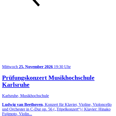
Mittwoch
25. November 2026
19:30 Uhr
Prüfungskonzert Musikhochschule
Karlsruhe
Karlsruhe, Musikhochschule
Ludwig van Beethoven
, Konzert für Klavier, Violine, Violoncello
und Orchester in C-Dur op. 56 („Tripelkonzert“) | Klavier: Hinako
Fujimoto, Violin...