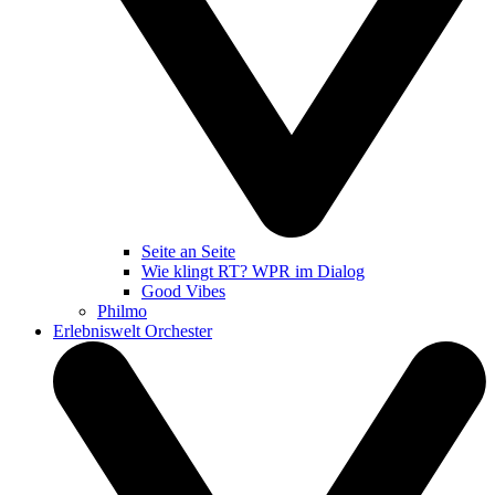
Seite an Seite
Wie klingt RT? WPR im Dialog
Good Vibes
Philmo
Erlebniswelt Orchester