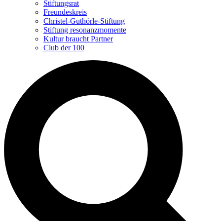
Stiftungsrat
Freundeskreis
Christel-Guthörle-Stiftung
Stiftung resonanzmomente
Kultur braucht Partner
Club der 100