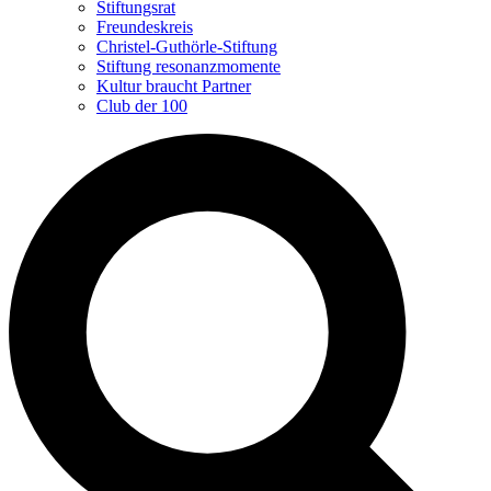
Stiftungsrat
Freundeskreis
Christel-Guthörle-Stiftung
Stiftung resonanzmomente
Kultur braucht Partner
Club der 100