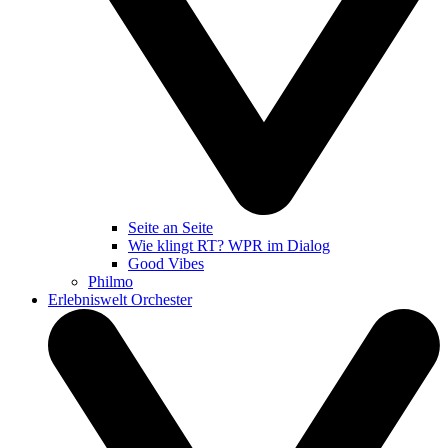
Seite an Seite
Wie klingt RT? WPR im Dialog
Good Vibes
Philmo
Erlebniswelt Orchester