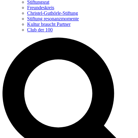
Stiftungsrat
Freundeskreis
Christel-Guthörle-Stiftung
Stiftung resonanzmomente
Kultur braucht Partner
Club der 100