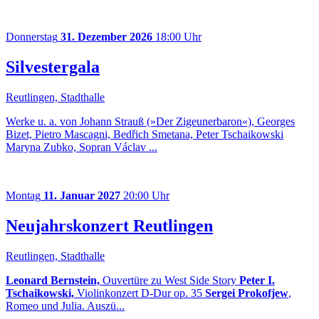
Donnerstag
31. Dezember 2026
18:00 Uhr
Silvestergala
Reutlingen, Stadthalle
Werke u. a. von Johann Strauß (»Der Zigeunerbaron«), Georges
Bizet, Pietro Mascagni, Bedřich Smetana, Peter Tschaikowski
Maryna Zubko, Sopran Václav ...
Montag
11. Januar 2027
20:00 Uhr
Neujahrskonzert Reutlingen
Reutlingen, Stadthalle
Leonard Bernstein,
Ouvertüre zu West Side Story
Peter I.
Tschaikowski,
Violinkonzert D-Dur op. 35
Sergei Prokofjew
,
Romeo und Julia. Auszü...