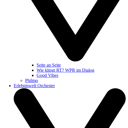
Seite an Seite
Wie klingt RT? WPR im Dialog
Good Vibes
Philmo
Erlebniswelt Orchester