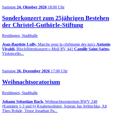
Samstag
24. Oktober 2026
18:00 Uhr
Sonderkonzert zum 25jährigen Bestehen
der Christel-Guthörle-Stiftung
Reutlingen, Stadthalle
Jean-Baptiste Lully,
Marche pour la cérémonie des turcs
Antonio
Vivaldi,
Blockflötenkonzert c-Moll RV 441
Camille Saint-Saëns,
Violoncello...
Samstag
26. Dezember 2026
17:00 Uhr
Weihnachtsoratorium
Reutlingen, Stadthalle
Johann Sebastian Bach,
Weihnachtsoratorium BWV 248
(Kantaten 1-3 und 6) Knabensolisten, Sopran Jan Jerlitschka, Alt
Theo Rohde, Tenor Jonathan Pa...