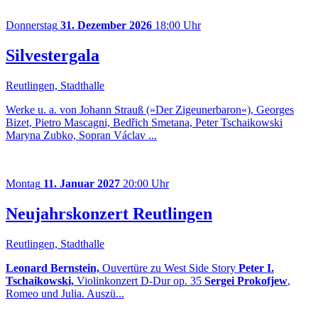
Donnerstag
31. Dezember 2026
18:00 Uhr
Silvestergala
Reutlingen, Stadthalle
Werke u. a. von Johann Strauß (»Der Zigeunerbaron«), Georges
Bizet, Pietro Mascagni, Bedřich Smetana, Peter Tschaikowski
Maryna Zubko, Sopran Václav ...
Montag
11. Januar 2027
20:00 Uhr
Neujahrskonzert Reutlingen
Reutlingen, Stadthalle
Leonard Bernstein,
Ouvertüre zu West Side Story
Peter I.
Tschaikowski,
Violinkonzert D-Dur op. 35
Sergei Prokofjew
,
Romeo und Julia. Auszü...