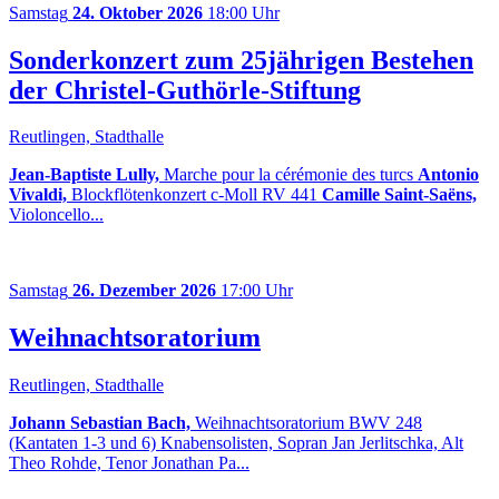
Samstag
24. Oktober 2026
18:00 Uhr
Sonderkonzert zum 25jährigen Bestehen
der Christel-Guthörle-Stiftung
Reutlingen, Stadthalle
Jean-Baptiste Lully,
Marche pour la cérémonie des turcs
Antonio
Vivaldi,
Blockflötenkonzert c-Moll RV 441
Camille Saint-Saëns,
Violoncello...
Samstag
26. Dezember 2026
17:00 Uhr
Weihnachtsoratorium
Reutlingen, Stadthalle
Johann Sebastian Bach,
Weihnachtsoratorium BWV 248
(Kantaten 1-3 und 6) Knabensolisten, Sopran Jan Jerlitschka, Alt
Theo Rohde, Tenor Jonathan Pa...