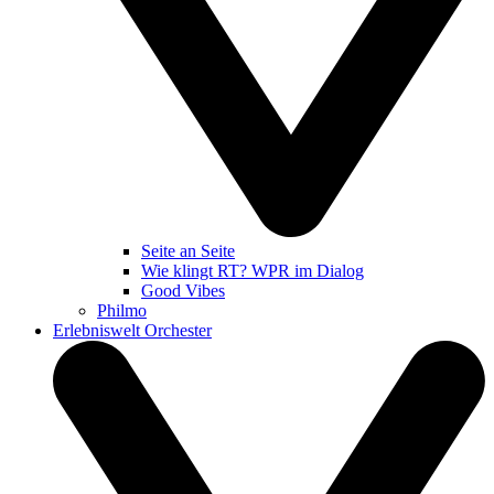
Seite an Seite
Wie klingt RT? WPR im Dialog
Good Vibes
Philmo
Erlebniswelt Orchester