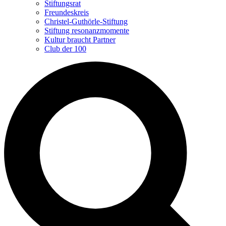
Stiftungsrat
Freundeskreis
Christel-Guthörle-Stiftung
Stiftung resonanzmomente
Kultur braucht Partner
Club der 100