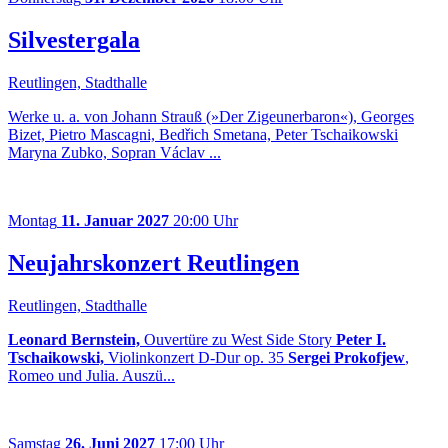
Silvestergala
Reutlingen, Stadthalle
Werke u. a. von Johann Strauß (»Der Zigeunerbaron«), Georges
Bizet, Pietro Mascagni, Bedřich Smetana, Peter Tschaikowski
Maryna Zubko, Sopran Václav ...
Montag
11. Januar 2027
20:00 Uhr
Neujahrskonzert Reutlingen
Reutlingen, Stadthalle
Leonard Bernstein,
Ouvertüre zu West Side Story
Peter I.
Tschaikowski,
Violinkonzert D-Dur op. 35
Sergei Prokofjew
,
Romeo und Julia. Auszü...
Samstag
26. Juni 2027
17:00 Uhr