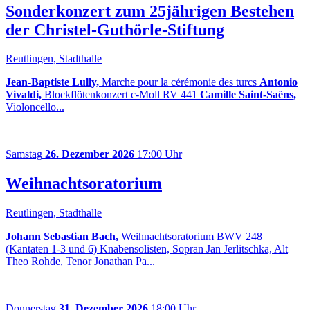
Sonderkonzert zum 25jährigen Bestehen
der Christel-Guthörle-Stiftung
Reutlingen, Stadthalle
Jean-Baptiste Lully,
Marche pour la cérémonie des turcs
Antonio
Vivaldi,
Blockflötenkonzert c-Moll RV 441
Camille Saint-Saëns,
Violoncello...
Samstag
26. Dezember 2026
17:00 Uhr
Weihnachtsoratorium
Reutlingen, Stadthalle
Johann Sebastian Bach,
Weihnachtsoratorium BWV 248
(Kantaten 1-3 und 6) Knabensolisten, Sopran Jan Jerlitschka, Alt
Theo Rohde, Tenor Jonathan Pa...
Donnerstag
31. Dezember 2026
18:00 Uhr