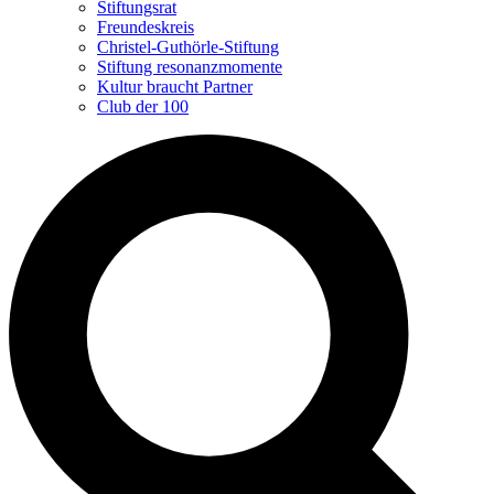
Stiftungsrat
Freundeskreis
Christel-Guthörle-Stiftung
Stiftung resonanzmomente
Kultur braucht Partner
Club der 100