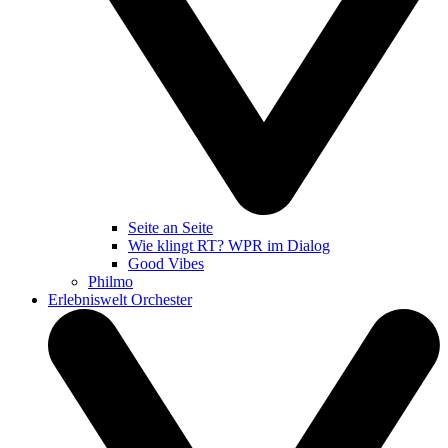
Seite an Seite
Wie klingt RT? WPR im Dialog
Good Vibes
Philmo
Erlebniswelt Orchester