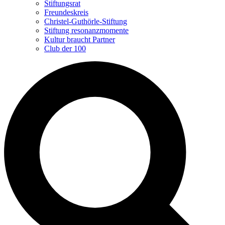
Stiftungsrat
Freundeskreis
Christel-Guthörle-Stiftung
Stiftung resonanzmomente
Kultur braucht Partner
Club der 100