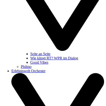
Seite an Seite
Wie klingt RT? WPR im Dialog
Good Vibes
Philmo
Erlebniswelt Orchester