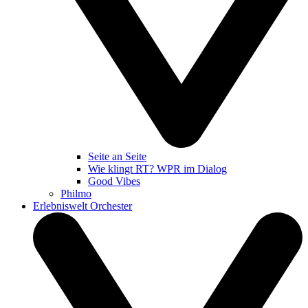
Seite an Seite
Wie klingt RT? WPR im Dialog
Good Vibes
Philmo
Erlebniswelt Orchester