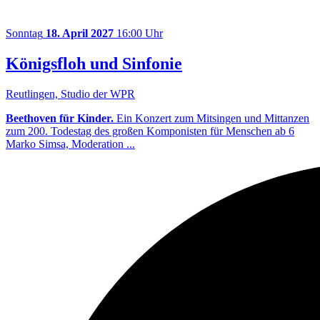
Sonntag
18. April 2027
16:00 Uhr
Königsfloh und Sinfonie
Reutlingen, Studio der WPR
Beethoven für Kinder.
Ein Konzert zum Mitsingen und Mittanzen
zum 200. Todestag des großen Komponisten für Menschen ab 6
Marko Simsa, Moderation ...