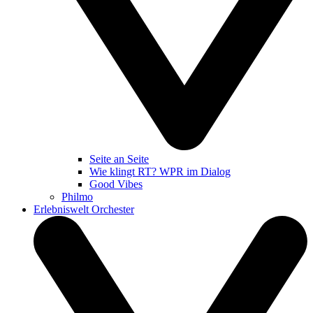
Seite an Seite
Wie klingt RT? WPR im Dialog
Good Vibes
Philmo
Erlebniswelt Orchester