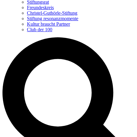
Stiftungsrat
Freundeskreis
Christel-Guthörle-Stiftung
Stiftung resonanzmomente
Kultur braucht Partner
Club der 100