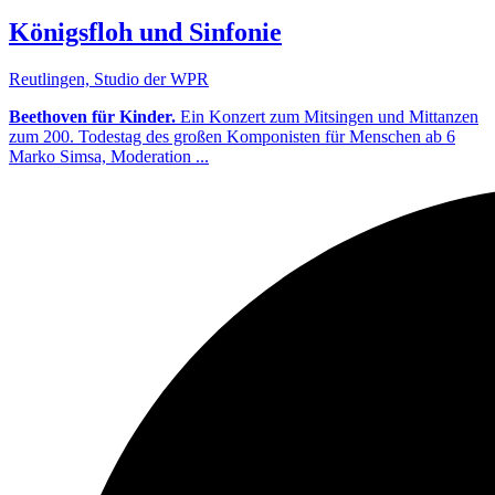
Königsfloh und Sinfonie
Reutlingen, Studio der WPR
Beethoven für Kinder.
Ein Konzert zum Mitsingen und Mittanzen
zum 200. Todestag des großen Komponisten für Menschen ab 6
Marko Simsa, Moderation ...