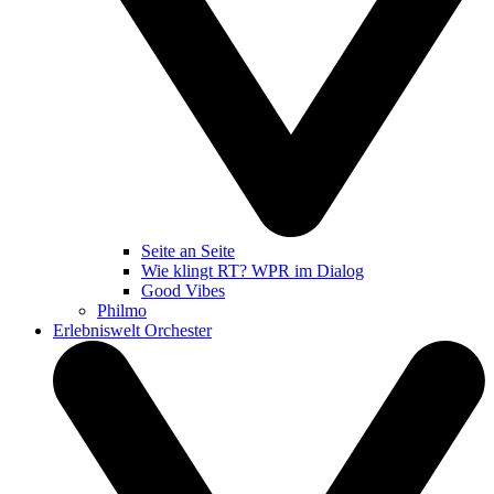
Seite an Seite
Wie klingt RT? WPR im Dialog
Good Vibes
Philmo
Erlebniswelt Orchester