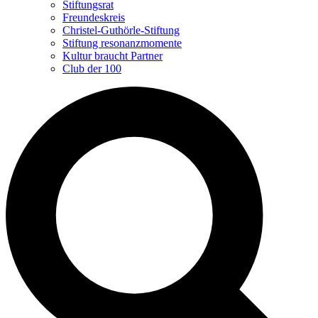
Stiftungsrat
Freundeskreis
Christel-Guthörle-Stiftung
Stiftung resonanzmomente
Kultur braucht Partner
Club der 100