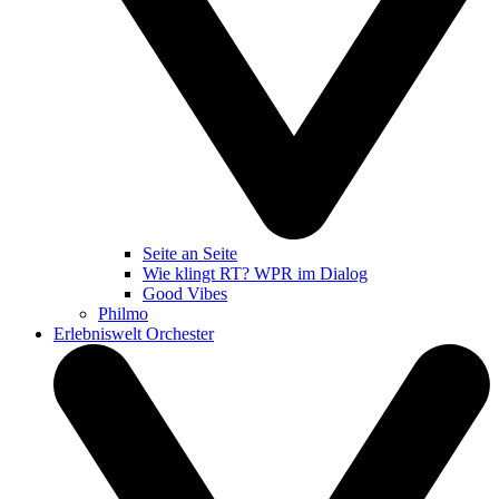
Seite an Seite
Wie klingt RT? WPR im Dialog
Good Vibes
Philmo
Erlebniswelt Orchester