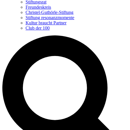
Stiftungsrat
Freundeskreis
Christel-Guthörle-Stiftung
Stiftung resonanzmomente
Kultur braucht Partner
Club der 100