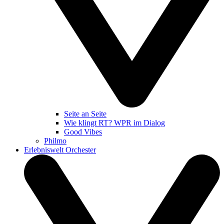
Seite an Seite
Wie klingt RT? WPR im Dialog
Good Vibes
Philmo
Erlebniswelt Orchester