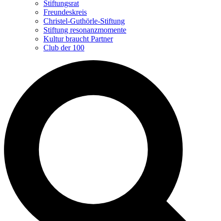
Stiftungsrat
Freundeskreis
Christel-Guthörle-Stiftung
Stiftung resonanzmomente
Kultur braucht Partner
Club der 100