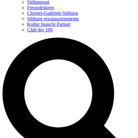
Stiftungsrat
Freundeskreis
Christel-Guthörle-Stiftung
Stiftung resonanzmomente
Kultur braucht Partner
Club der 100