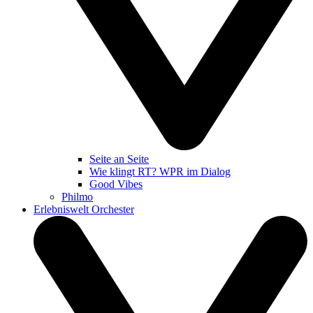
Seite an Seite
Wie klingt RT? WPR im Dialog
Good Vibes
Philmo
Erlebniswelt Orchester