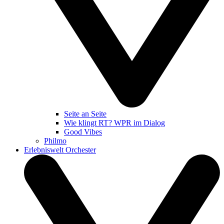
Seite an Seite
Wie klingt RT? WPR im Dialog
Good Vibes
Philmo
Erlebniswelt Orchester