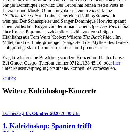
Sänger Dominique Horwitz: Der Teufel hat seinen festen Platz in
Literatur und Musik. Ohne ihn gäbe es keinen
Faust
, keine
Göttliche Komödie
und mindestens einen Rolling-Stones-Hit
weniger. Der Schauspieler und Sänger Dominique Horwitz spannt
einen teuflischen Bogen von der romantischen Oper
Der Freischütz
über Rock-, Pop- und Jazzklassiker bis hin zu den schrägen
Highlights aus Tom Waits’/Robert Wilsons
The Black Rider
. Im
Mittelpunkt der hintergründigen Songs steht der Mythos des Teufels
– abgründig, skurril, komisch, erotisch und phantastisch.
Es gibt wieder eine Bewirtung vor dem Konzert und in der Pause.
Bei Grauer Gastro, Telefonnummer 07121/138 45 10, oder
hier
unter Pausenverpflegung Stadthalle, können Sie vorbestellen.
Zurück
Weitere Kaleidoskop-Konzerte
Donnerstag
15. Oktober 2026
20:00 Uhr
1. Kaleidoskop: Spanien trifft