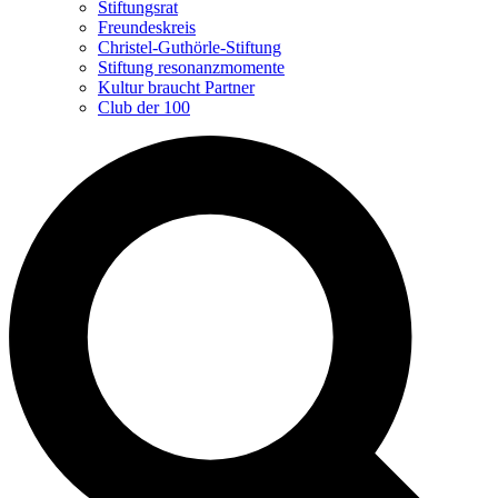
Stiftungsrat
Freundeskreis
Christel-Guthörle-Stiftung
Stiftung resonanzmomente
Kultur braucht Partner
Club der 100