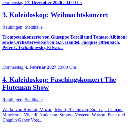
Donnerstag
17. Dezember 2026
20:00 Uhr
3. Kaleidoskop: Weihnachtskonzert
Reutlingen, Stadthalle
Trompetenkonzerte von Giuseppe Torelli und Tomaso Albinoni
sowie Orchesterwerke von G.F. Händel, Jacques Offenbach,
Peter I. Tschaikowski, Edvar...
Donnerstag
4. Februar 2027
20:00 Uhr
4. Kaleidoskop: Faschingskonzert The
Fluteman Show
Reutlingen, Stadthalle
Werke von Rossini, Mozart, Monti, Beethoven, Strauss, Telemann,
Morricone, Vivaldi, Anderson, Strauss, Vosteen, Watson, Peter und
Chaplin Gabor Vost...