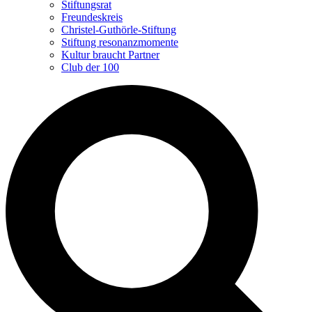
Stiftungsrat
Freundeskreis
Christel-Guthörle-Stiftung
Stiftung resonanzmomente
Kultur braucht Partner
Club der 100