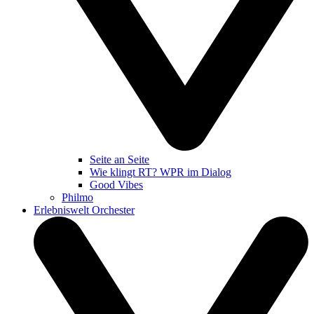
Seite an Seite
Wie klingt RT? WPR im Dialog
Good Vibes
Philmo
Erlebniswelt Orchester