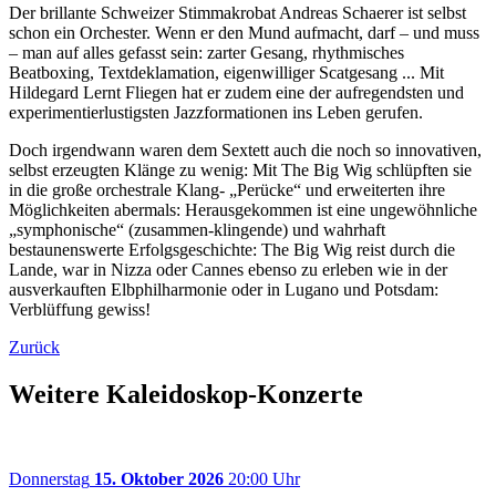
Der brillante Schweizer Stimmakrobat Andreas Schaerer ist selbst
schon ein Orchester. Wenn er den Mund aufmacht, darf – und muss
– man auf alles gefasst sein: zarter Gesang, rhythmisches
Beatboxing, Textdeklamation, eigenwilliger Scatgesang ... Mit
Hildegard Lernt Fliegen hat er zudem eine der aufregendsten und
experimentierlustigsten Jazzformationen ins Leben gerufen.
Doch irgendwann waren dem Sextett auch die noch so innovativen,
selbst erzeugten Klänge zu wenig: Mit The Big Wig schlüpften sie
in die große orchestrale Klang- „Perücke“ und erweiterten ihre
Möglichkeiten abermals: Herausgekommen ist eine ungewöhnliche
„symphonische“ (zusammen-klingende) und wahrhaft
bestaunenswerte Erfolgsgeschichte: The Big Wig reist durch die
Lande, war in Nizza oder Cannes ebenso zu erleben wie in der
ausverkauften Elbphilharmonie oder in Lugano und Potsdam:
Verblüffung gewiss!
Zurück
Weitere Kaleidoskop-Konzerte
Donnerstag
15. Oktober 2026
20:00 Uhr