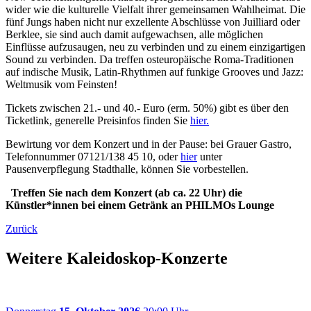
wider wie die kulturelle Vielfalt ihrer gemeinsamen Wahlheimat. Die
fünf Jungs haben nicht nur exzellente Abschlüsse von Juilliard oder
Berklee, sie sind auch damit aufgewachsen, alle möglichen
Einflüsse aufzusaugen, neu zu verbinden und zu einem einzigartigen
Sound zu verbinden. Da treffen osteuropäische Roma-Traditionen
auf indische Musik, Latin-Rhythmen auf funkige Grooves und Jazz:
Weltmusik vom Feinsten!
Tickets zwischen 21.- und 40.- Euro (erm. 50%) gibt es über den
Ticketlink, generelle Preisinfos finden Sie
hier.
Bewirtung vor dem Konzert und in der Pause: bei Grauer Gastro,
Telefonnummer 07121/138 45 10, oder
hier
unter
Pausenverpflegung Stadthalle, können Sie vorbestellen.
Treffen Sie nach dem Konzert (ab ca. 22 Uhr) die
Künstler*innen bei einem Getränk an PHILMOs Lounge
Zurück
Weitere Kaleidoskop-Konzerte