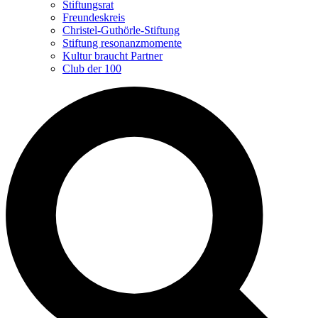
Stiftungsrat
Freundeskreis
Christel-Guthörle-Stiftung
Stiftung resonanzmomente
Kultur braucht Partner
Club der 100