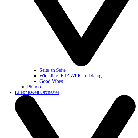
Seite an Seite
Wie klingt RT? WPR im Dialog
Good Vibes
Philmo
Erlebniswelt Orchester