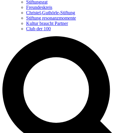
Stiftungsrat
Freundeskreis
Christel-Guthörle-Stiftung
Stiftung resonanzmomente
Kultur braucht Partner
Club der 100