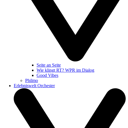
Seite an Seite
Wie klingt RT? WPR im Dialog
Good Vibes
Philmo
Erlebniswelt Orchester