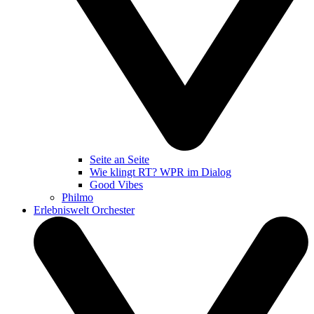
Seite an Seite
Wie klingt RT? WPR im Dialog
Good Vibes
Philmo
Erlebniswelt Orchester