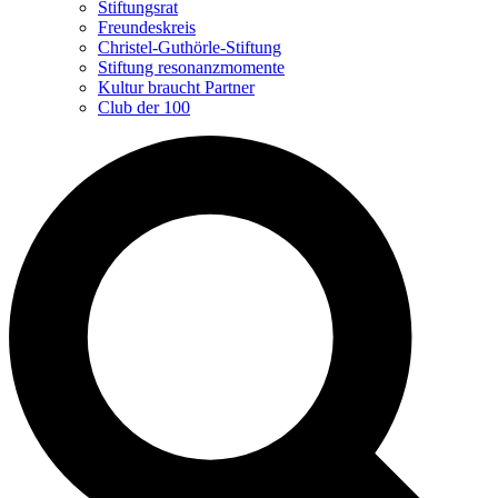
Stiftungsrat
Freundeskreis
Christel-Guthörle-Stiftung
Stiftung resonanzmomente
Kultur braucht Partner
Club der 100