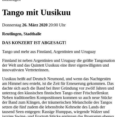
Tango mit Uusikuu
Donnerstag
26. März 2020
20:00 Uhr
Reutlingen, Stadthalle
DAS KONZERT IST ABGESAGT!
Tango und mehr aus Finnland, Argentinien und Uruguay
Finnland ist neben Argentinien und Uruguay die größte Tangonation
der Welt und das Quintett Uusikuu eine ihrer eigenwilligsten und
innovativsten Vertreterinnen.
Uusikuu heißt auf Deutsch Neumond, und wenn das Nachtgestirn
am Himmel neu ersteht, ist die Zeit für Erneuerung gekommen. Das
dachte sich auch die Band bei ihrer Gründung vor zwölf Jahren und
unterzog den klassischen finnischen Tango einer Frischzellenkur.
Neben traditionellen Kompositionen kommen so auch neue Stücke
der Band zum Klingen, der träumerischen Melancholie des Tangos
setzen die fünf zudem die lebensfrohe Kehrseite des Lands der
tausend Seen entgegen: Rassige Humppas, wiegende Walzer und
jazzige Swing- und Foxtrott-Stücke ergänzen das Programm ebenso