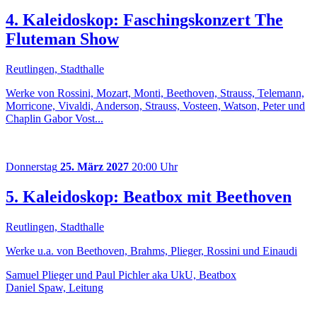
4. Kaleidoskop: Faschingskonzert The
Fluteman Show
Reutlingen, Stadthalle
Werke von Rossini, Mozart, Monti, Beethoven, Strauss, Telemann,
Morricone, Vivaldi, Anderson, Strauss, Vosteen, Watson, Peter und
Chaplin Gabor Vost...
Donnerstag
25. März 2027
20:00 Uhr
5. Kaleidoskop: Beatbox mit Beethoven
Reutlingen, Stadthalle
Werke u.a. von Beethoven, Brahms, Plieger, Rossini und Einaudi
Samuel Plieger und Paul Pichler aka UkU, Beatbox
Daniel Spaw, Leitung