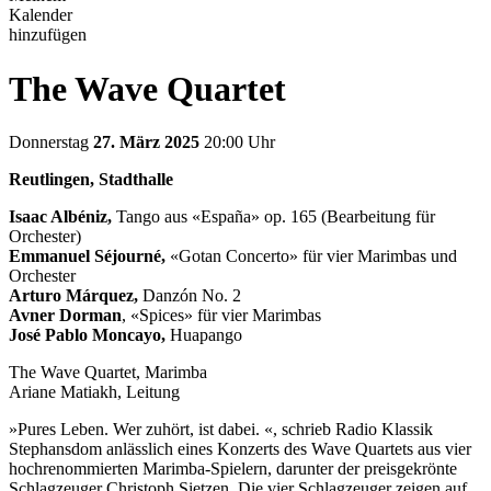
Kalender
hinzufügen
The Wave Quartet
Donnerstag
27. März 2025
20:00 Uhr
Reutlingen, Stadthalle
Isaac Albéniz,
Tango aus «España» op. 165 (Bearbeitung für
Orchester)
Emmanuel Séjourné,
«Gotan Concerto» für vier Marimbas und
Orchester
Arturo Márquez,
Danzón No. 2
Avner Dorman
, «Spices» für vier Marimbas
José Pablo Moncayo,
Huapango
The Wave Quartet, Marimba
Ariane Matiakh, Leitung
»Pures Leben. Wer zuhört, ist dabei. «, schrieb Radio Klassik
Stephansdom anlässlich eines Konzerts des Wave Quartets aus vier
hochrenommierten Marimba-Spielern, darunter der preisgekrönte
Schlagzeuger Christoph Sietzen. Die vier Schlagzeuger zeigen auf