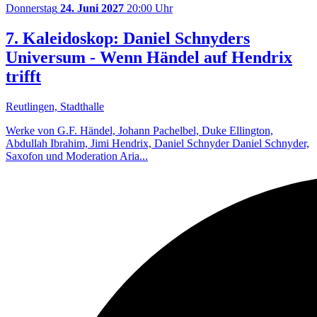
Donnerstag
24. Juni 2027
20:00 Uhr
7. Kaleidoskop: Daniel Schnyders
Universum - Wenn Händel auf Hendrix
trifft
Reutlingen, Stadthalle
Werke von G.F. Händel, Johann Pachelbel, Duke Ellington,
Abdullah Ibrahim, Jimi Hendrix, Daniel Schnyder Daniel Schnyder,
Saxofon und Moderation Aria...