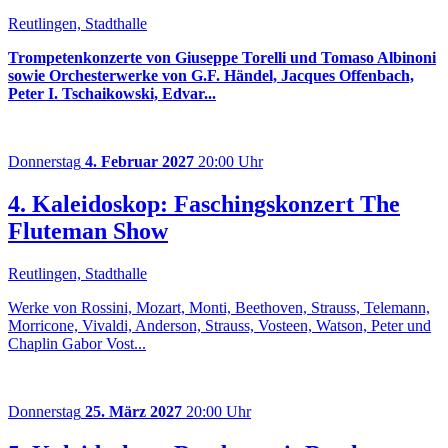
Reutlingen, Stadthalle
Trompetenkonzerte von Giuseppe Torelli und Tomaso Albinoni
sowie Orchesterwerke von G.F. Händel, Jacques Offenbach,
Peter I. Tschaikowski, Edvar...
Donnerstag
4. Februar 2027
20:00 Uhr
4. Kaleidoskop: Faschingskonzert The
Fluteman Show
Reutlingen, Stadthalle
Werke von Rossini, Mozart, Monti, Beethoven, Strauss, Telemann,
Morricone, Vivaldi, Anderson, Strauss, Vosteen, Watson, Peter und
Chaplin Gabor Vost...
Donnerstag
25. März 2027
20:00 Uhr