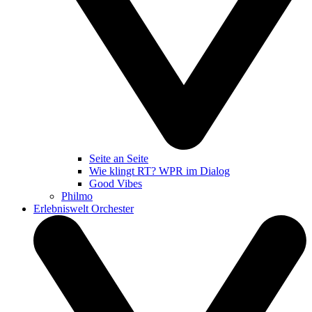
Seite an Seite
Wie klingt RT? WPR im Dialog
Good Vibes
Philmo
Erlebniswelt Orchester