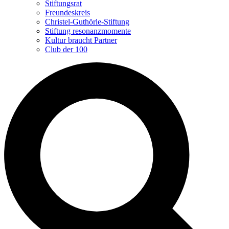
Stiftungsrat
Freundeskreis
Christel-Guthörle-Stiftung
Stiftung resonanzmomente
Kultur braucht Partner
Club der 100