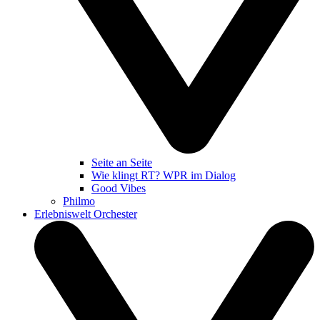
Seite an Seite
Wie klingt RT? WPR im Dialog
Good Vibes
Philmo
Erlebniswelt Orchester