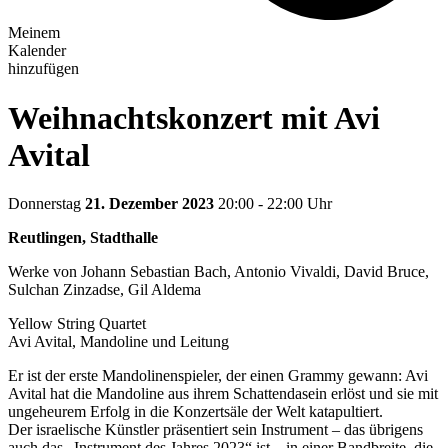
Meinem
Kalender
hinzufügen
Weihnachtskonzert mit Avi
Avital
Donnerstag
21. Dezember 2023
20:00 - 22:00 Uhr
Reutlingen, Stadthalle
Werke von Johann Sebastian Bach, Antonio Vivaldi, David Bruce,
Sulchan Zinzadse, Gil Aldema
Yellow String Quartet
Avi Avital, Mandoline und Leitung
Er ist der erste Mandolinenspieler, der einen Grammy gewann: Avi
Avital hat die Mandoline aus ihrem Schattendasein erlöst und sie mit
ungeheurem Erfolg in die Konzertsäle der Welt katapultiert.
Der israelische Künstler präsentiert sein Instrument – das übrigens
auch das „Instrument des Jahres 2023“ ist – in einer Bandbreite, die