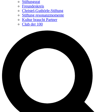
Stiftungsrat
Freundeskreis
Christel-Guthörle-Stiftung
Stiftung resonanzmomente
Kultur braucht Partner
Club der 100