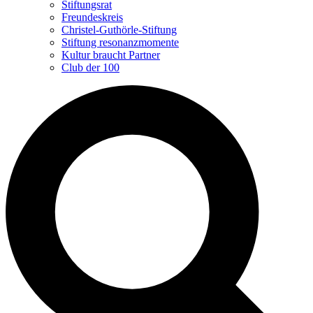
Stiftungsrat
Freundeskreis
Christel-Guthörle-Stiftung
Stiftung resonanzmomente
Kultur braucht Partner
Club der 100