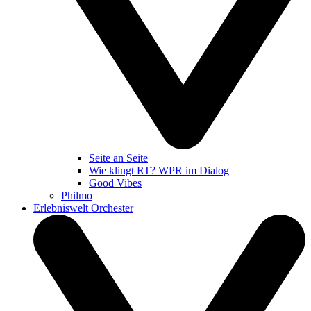
Seite an Seite
Wie klingt RT? WPR im Dialog
Good Vibes
Philmo
Erlebniswelt Orchester