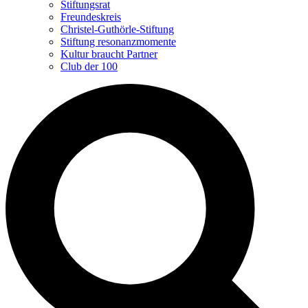
Stiftungsrat
Freundeskreis
Christel-Guthörle-Stiftung
Stiftung resonanzmomente
Kultur braucht Partner
Club der 100