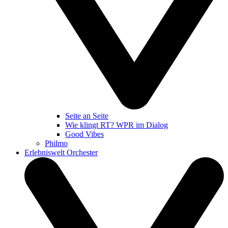
Seite an Seite
Wie klingt RT? WPR im Dialog
Good Vibes
Philmo
Erlebniswelt Orchester