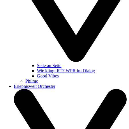
Seite an Seite
Wie klingt RT? WPR im Dialog
Good Vibes
Philmo
Erlebniswelt Orchester