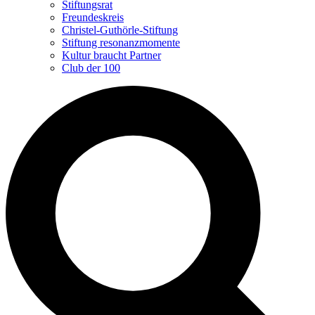
Stiftungsrat
Freundeskreis
Christel-Guthörle-Stiftung
Stiftung resonanzmomente
Kultur braucht Partner
Club der 100