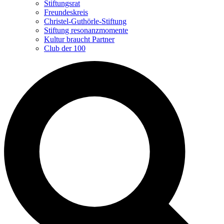
Stiftungsrat
Freundeskreis
Christel-Guthörle-Stiftung
Stiftung resonanzmomente
Kultur braucht Partner
Club der 100