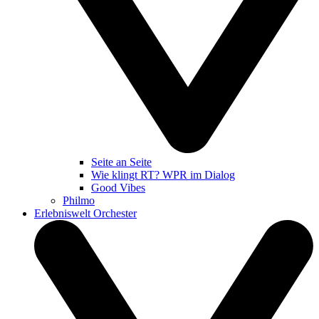
Seite an Seite
Wie klingt RT? WPR im Dialog
Good Vibes
Philmo
Erlebniswelt Orchester