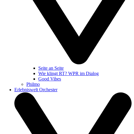
Seite an Seite
Wie klingt RT? WPR im Dialog
Good Vibes
Philmo
Erlebniswelt Orchester