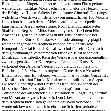
Entsagung und Ehrgeiz doch so redlich verdienten Ehren gebracht,
während dem Luftikus Mozart scheinbar mühelos die Herzen – und
der Erfolg – zufliegen. Salieris Lösung lautet: Giftmord! Die (längst
widerlegte) Verschwörungslegende vom unnatürlichen Tod Mozarts
kam schon bald nach dessen Ableben auf und wurde Quelle
künstlerischer Auseinandersetzung. Noch Drehbuchautor Peter
Shaffer und Regisseur Milos Forman legten sie 1984 dem Film
Amadeus zugrunde, in dem Mozart übrigens, ebenso wie bei
Puschkin und Rimski-Korsakow, von Todesahnungen geplagt ist,
während er gerade am Requiem komponiert. Der russische
Komponist Nikolai Rimksi-Korsakow schuf für seine Oper nach
dem gleichnamigen Versdrama von Puschkin selbst neben der
Musik auch das Libretto. Kern des Werks ist das Zusammenprallen
zweier gegensätzlicher Konzepte von Leben und Kunst: Salieri
verkörpert den „Arbeiter“, dessen Schöpfertum auf Fleiß und
Entbehrung fußt, Mozart das originelle Genie, dessen Kreativität
Ergebnisspontaner Eingebung, wenn nicht gar göttlicher Gnade ist .
. .Musikalisch schuf Rimski-Korsakow einen stilistischen Spagat
zwischen Handlungs- und Entstehungszeit, also zwischen der
klassischen Musik des späten 18. und der spätromantischen
Tonsprache des ausgehenden 19. Jahrhunderts. Sogar Originalzitate
von Mozart aus Figaros Hochzeit, Don Giovanni und – vor allem –
dem Requiem finden sich gekonnt in das Werk verwoben: „Ich
wurde mir bewusst, dass ich in eine neue Schaffensperiode eintrat
und im Begriff war, mir eine musikalische Handschrift anzueignen,