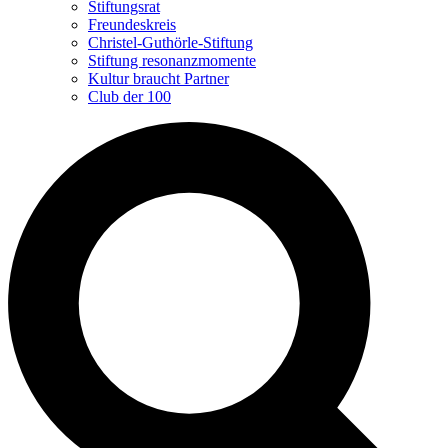
Stiftungsrat
Freundeskreis
Christel-Guthörle-Stiftung
Stiftung resonanzmomente
Kultur braucht Partner
Club der 100