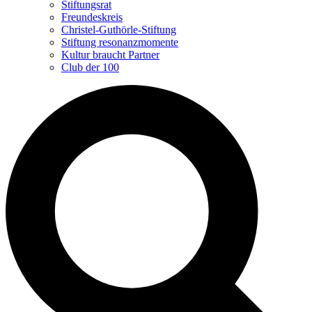
Stiftungsrat
Freundeskreis
Christel-Guthörle-Stiftung
Stiftung resonanzmomente
Kultur braucht Partner
Club der 100