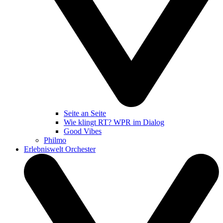
Seite an Seite
Wie klingt RT? WPR im Dialog
Good Vibes
Philmo
Erlebniswelt Orchester