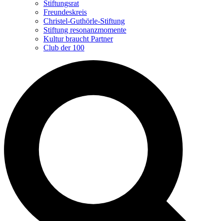
Stiftungsrat
Freundeskreis
Christel-Guthörle-Stiftung
Stiftung resonanzmomente
Kultur braucht Partner
Club der 100