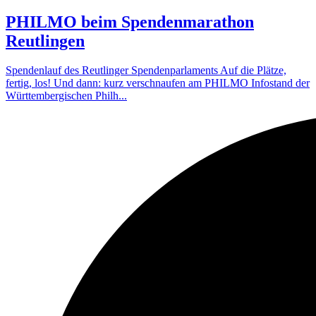
PHILMO beim Spendenmarathon
Reutlingen
Spendenlauf des Reutlinger Spendenparlaments Auf die Plätze,
fertig, los! Und dann: kurz verschnaufen am PHILMO Infostand der
Württembergischen Philh...