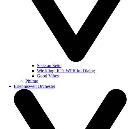
Seite an Seite
Wie klingt RT? WPR im Dialog
Good Vibes
Philmo
Erlebniswelt Orchester