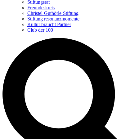
Stiftungsrat
Freundeskreis
Christel-Guthörle-Stiftung
Stiftung resonanzmomente
Kultur braucht Partner
Club der 100