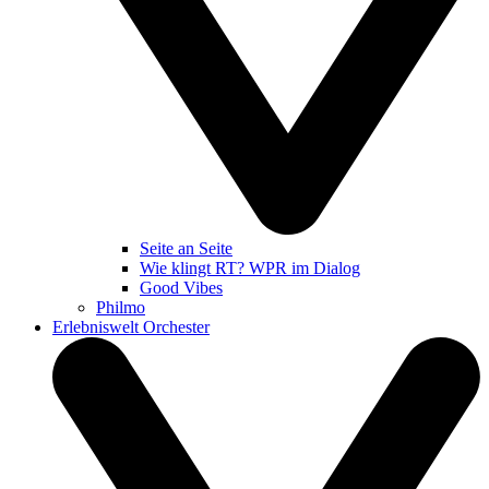
Seite an Seite
Wie klingt RT? WPR im Dialog
Good Vibes
Philmo
Erlebniswelt Orchester