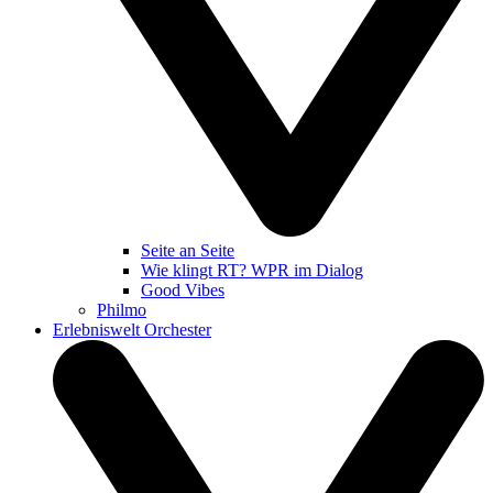
Seite an Seite
Wie klingt RT? WPR im Dialog
Good Vibes
Philmo
Erlebniswelt Orchester