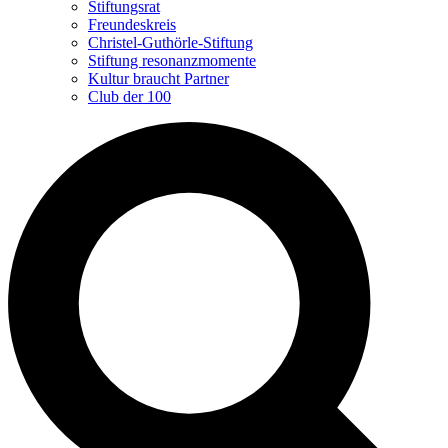
Stiftungsrat
Freundeskreis
Christel-Guthörle-Stiftung
Stiftung resonanzmomente
Kultur braucht Partner
Club der 100